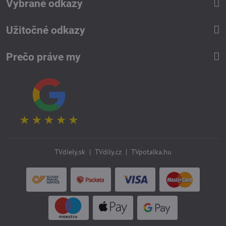
Vybrané odkazy
Užitočné odkazy
Prečo práve my
TVdiely.sk
|
TVdíly.cz
|
TVpotalka.hu