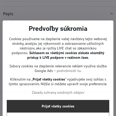
Popis
Reproduktory Samsung majú presné označenie BN96-16798B (BN96-
Predvoľby súkromia
16798A) 10.0W 6Ω. Používajú sa v televízoroch Samsung.
Náhradny diel je používaný a plne funkčný. Ak máte problémy so
Cookies používame na zlepšenie vašej návštevy tejto webovej
zvukom na Vašom televízore, ste na správnom mieste.
stránky, analýzu jej výkonnosti a zobrazovanie užitočných
nástrojov, ako je rýchly LIVE chat so zákazníckou
Záruka na tento diel je 12 mesiacov.
podporou.
Súhlasom so všetkými cookies získate
okamžitý
prístup k LIVE podpore v reálnom čase.
Viac z kategórie
Súbory cookies na zlepšenie relevancie reklám využíva služba
Náhradné diely | Samsung TV
Google Ads –
podrobnosti tu
.
T-con a iné | Samsung TV
Kliknutím na „
Prijať všetky cookies
" vyjadrujete svoj súhlas s
týmto spracovaním. Nižšie si môžete upraviť svoje preferencie.
Zásady ochrany osobných údajov
Predchádzajúci produkt
Nasledujúci produkt
Prijať všetky cookies