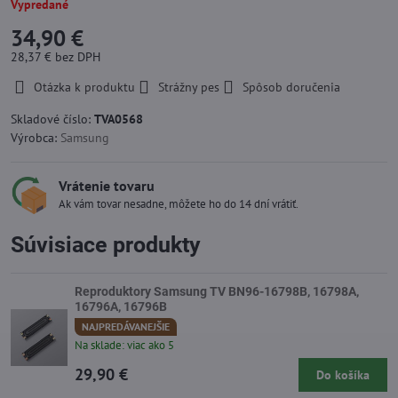
Vypredané
34,90 €
28,37 €
bez DPH
Otázka k produktu
Strážny pes
Spôsob doručenia
Skladové číslo:
TVA0568
Výrobca:
Samsung
Vrátenie tovaru
Ak vám tovar nesadne, môžete ho do 14 dní vrátiť.
Súvisiace produkty
Reproduktory Samsung TV BN96-16798B, 16798A,
16796A, 16796B
NAJPREDÁVANEJŠIE
Na sklade: viac ako 5
29,90 €
Do košíka