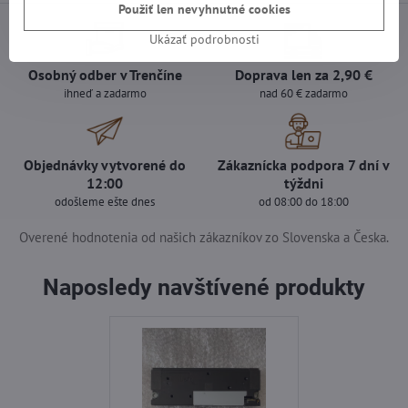
Použiť len nevyhnutné cookies
Ukázať podrobnosti
Osobný odber v Trenčíne
Doprava len za 2,90 €
ihneď a zadarmo
nad 60 € zadarmo
Objednávky vytvorené do
Zákaznícka podpora 7 dní v
12:00
týždni
odošleme ešte dnes
od 08:00 do 18:00
Overené hodnotenia od našich zákazníkov zo Slovenska a Česka.
Naposledy navštívené produkty