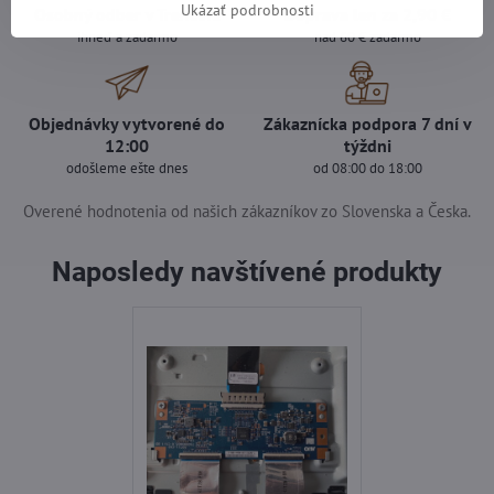
Ukázať podrobnosti
Osobný odber v Trenčíne
Doprava len za 2,90 €
ihneď a zadarmo
nad 60 € zadarmo
Objednávky vytvorené do
Zákaznícka podpora 7 dní v
12:00
týždni
odošleme ešte dnes
od 08:00 do 18:00
Overené hodnotenia od našich zákazníkov zo Slovenska a Česka.
Naposledy navštívené produkty