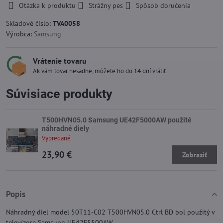
Otázka k produktu
Strážny pes
Spôsob doručenia
Skladové číslo:
TVA0058
Výrobca:
Samsung
Vrátenie tovaru
Ak vám tovar nesadne, môžete ho do 14 dní vrátiť.
Súvisiace produkty
T500HVN05.0 Samsung UE42F5000AW použité
náhradné diely
Vypredané
23,90 €
Zobraziť
Popis
Náhradný diel model 50T11-C02 T500HVN05.0 Ctrl BD bol použitý v
televízore Samsung UE42F5500AW.