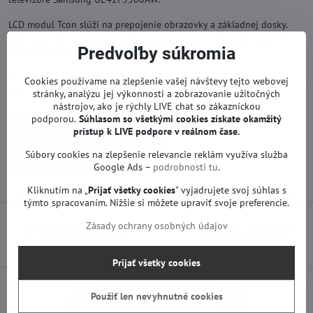
LCD modul Tcon slúži na prepojenie obrazovky a základnej dosky.
Náhradný diel je používaný, testovaný a plne funkčný. Na tieto TV
Predvoľby súkromia
diely poskytujeme záruku 12 mesiacov.
T-con môže fungovať aj v iných TV modeloch. V prípade otázok Vám
Cookies používame na zlepšenie vašej návštevy tejto webovej
stránky, analýzu jej výkonnosti a zobrazovanie užitočných
radi poradíme.
nástrojov, ako je rýchly LIVE chat so zákazníckou
podporou.
Súhlasom so všetkými cookies získate
okamžitý
Viac z kategórie
prístup k LIVE podpore v reálnom čase.
Náhradné diely | Samsung TV
Súbory cookies na zlepšenie relevancie reklám využíva služba
T-con a iné | Samsung TV
Google Ads –
podrobnosti tu
.
Kliknutím na „
Prijať všetky cookies
" vyjadrujete svoj súhlas s
týmto spracovaním. Nižšie si môžete upraviť svoje preferencie.
Zásady ochrany osobných údajov
Predchádzajúci produkt
Nasledujúci produkt
Prijať všetky cookies
Použiť len nevyhnutné cookies