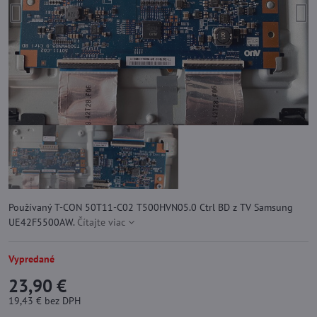
Používaný T-CON 50T11-C02 T500HVN05.0 Ctrl BD z TV Samsung
UE42F5500AW.
Čítajte viac
Vypredané
23,90 €
19,43 €
bez DPH