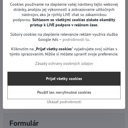
• TV servisy
Cookies používame na zlepšenie vašej návštevy tejto webovej
stránky, analýzu jej výkonnosti a zobrazovanie užitočných
• samostatní opravári
nástrojov, ako je rýchly LIVE chat so zákazníckou
• e-shopy a firmy s IČO
podporou.
Súhlasom so všetkými cookies získate
okamžitý
• partneri, ktorí nakupujú opakovane
prístup k LIVE podpore v reálnom čase.
Súbory cookies na zlepšenie relevancie reklám využíva služba
Google Ads –
podrobnosti tu
.
Ako rýchlo registráciu schválime?
Kliknutím na „
Prijať všetky cookies
" vyjadrujete svoj súhlas s
Žiadosti zvyčajne overujeme v pracovný deň do niekoľkých hodín. O
týmto spracovaním. Nižšie si môžete upraviť svoje preferencie.
schválení vás budeme informovať e-mailom.
Zásady ochrany osobných údajov
Prijať všetky cookies
Požiadajte o B2B účet
Použiť len nevyhnutné cookies
Vyplňte formulár nižšie a uveďte svoje firemné údaje. Po schválení
registrácie vám aktivujeme veľkoobchodné ceny a môžete
Ukázať podrobnosti
objednávať výhodnejšie.
Formulár