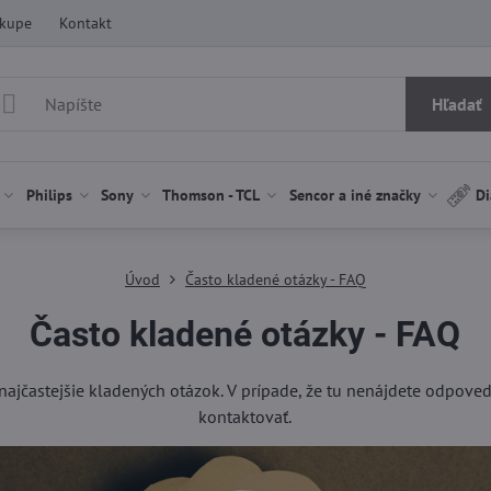
ákupe
Kontakt
Hľadať
Philips
Sony
Thomson - TCL
Sencor a iné značky
Di
Úvod
Často kladené otázky - FAQ
Často kladené otázky - FAQ
najčastejšie kladených otázok. V prípade, že tu nenájdete odpoveď
kontaktovať.