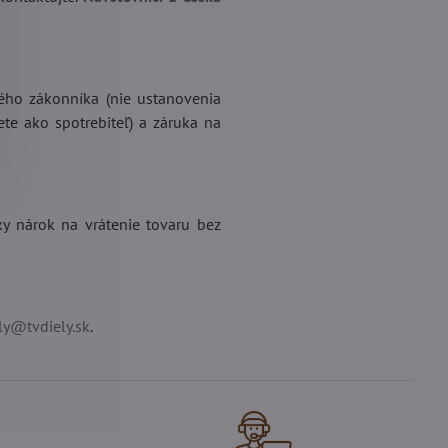
ného zákonníka (nie ustanovenia
te ako spotrebiteľ) a záruka na
y nárok na vrátenie tovaru bez
ly@tvdiely.sk
.