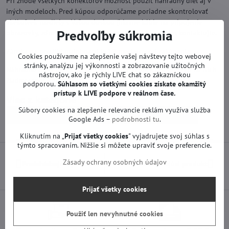
Pri zhode všetkých konektorov možnosť použiť náhradný diel aj v
iných modeloch. Pred kúpou odporúčame poriadne skontrolovať
akékoľvek rozdiely s Vašou doskou (hlavne káble na pripojenie
obrazovky, zdroja a pod). V prípade otázok nás, prosím, kontaktujte.
Predvoľby súkromia
Záruka na použitý mainboard je 12 mesiacov od zakúpenia.
Cookies používame na zlepšenie vašej návštevy tejto webovej
stránky, analýzu jej výkonnosti a zobrazovanie užitočných
Náhradné diely na TV LG sú funkčné od výroby. Neprebehol na nich
nástrojov, ako je rýchly LIVE chat so zákazníckou
žiadny servis ani oprava.
podporou.
Súhlasom so všetkými cookies získate
okamžitý
prístup k LIVE podpore v reálnom čase.
Viac z kategórie
Súbory cookies na zlepšenie relevancie reklám využíva služba
Náhradné diely | LG TV
Základné dosky | LG TV
Google Ads –
podrobnosti tu
.
Kliknutím na „
Prijať všetky cookies
" vyjadrujete svoj súhlas s
týmto spracovaním. Nižšie si môžete upraviť svoje preferencie.
Zásady ochrany osobných údajov
Predchádzajúci produkt
Nasledujúci produkt
Prijať všetky cookies
Použiť len nevyhnutné cookies