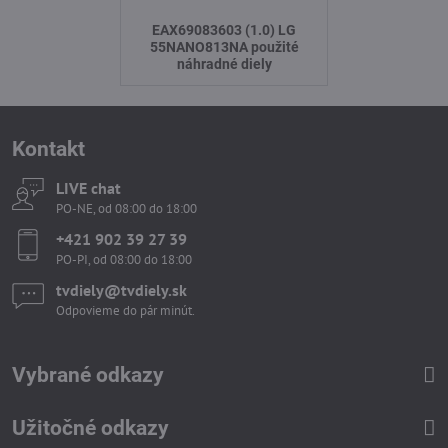
EAX69083603 (1.0) LG
55NANO813NA použité
náhradné diely
Kontakt
LIVE chat
PO-NE, od 08:00 do 18:00
+421 902 39 27 39
PO-PI, od 08:00 do 18:00
tvdiely​​@tvdiely​​.sk
Odpovieme do pár minút.
Vybrané odkazy
Užitočné odkazy