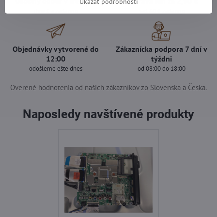
Osobný odber v Trenčíne
Doprava len za 2,90 €
Ukázať podrobnosti
ihneď a zadarmo
nad 60 € zadarmo
Objednávky vytvorené do
Zákaznícka podpora 7 dní v
12:00
týždni
odošleme ešte dnes
od 08:00 do 18:00
Overené hodnotenia od našich zákazníkov zo Slovenska a Česka.
Naposledy navštívené produkty