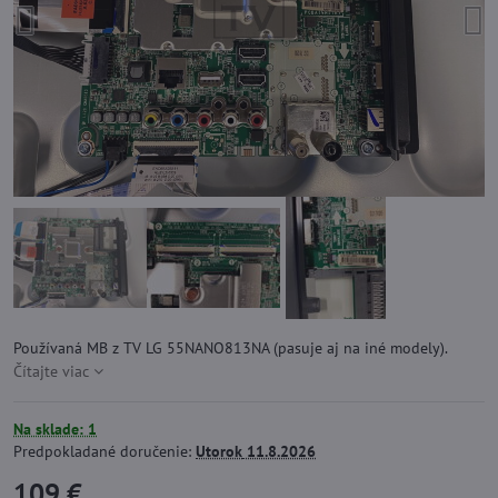
Používaná MB z TV LG 55NANO813NA (pasuje aj na iné modely).
Čítajte viac
Na sklade: 1
Predpokladané doručenie:
Utorok
11.8.2026
109 €