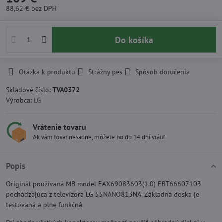
88,62 €
bez DPH
Do košíka
Otázka k produktu
Strážny pes
Spôsob doručenia
Skladové číslo:
TVA0372
Výrobca:
LG
Vrátenie tovaru
Ak vám tovar nesadne, môžete ho do 14 dní vrátiť.
Popis
Originál používaná MB model EAX69083603(1.0) EBT66607103
pochádzajúca z televízora LG 55NANO813NA. Základná doska je
testovaná a plne funkčná.