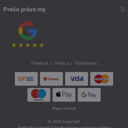
Prečo práve my
TVdiely.sk
|
TVdíly.cz
|
TVpotalka.hu
Mapa stránok
©
2026
Copyright
Predvoľby súkromia
Zásady ochrany osobných údajov