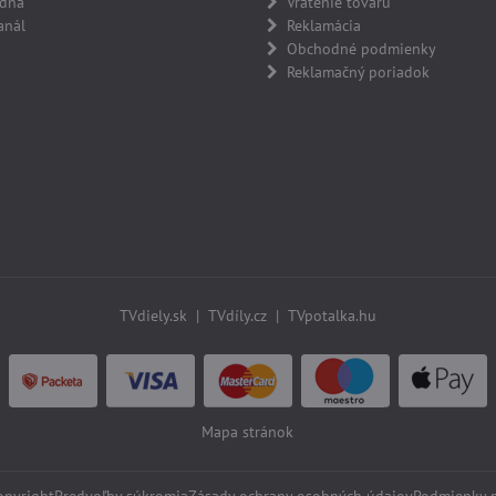
adňa
Vrátenie tovaru
anál
Reklamácia
Obchodné podmienky
Reklamačný poriadok
TVdiely.sk
|
TVdíly.cz
|
TVpotalka.hu
Mapa stránok