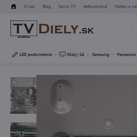
O nás
Blog
Servis TV
Veľkoobchod
Všetko o n
LED podsvietenie
Diely | LG
Samsung
Panasonic