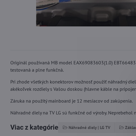
Originál používaná MB model EAX69083603(1.0) EBT664833
testovaná a plne funkčná.
Pri zhode všetkých konektorov možnosť použiť náhradný die
akékoľvek rozdiely s Vašou doskou (hlavne káble na pripojeni
Záruka na použitý mainboard je 12 mesiacov od zakúpenia.
Náhradné diely na TV LG sú funkčné od výroby. Neprebehol na
Viac z kategórie
Náhradné diely | LG TV
Zákla