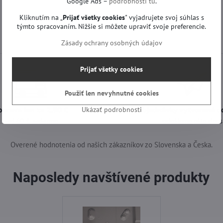
Google Ads –
podrobnosti tu
.
Kliknutím na „
Prijať všetky cookies
" vyjadrujete svoj súhlas s
týmto spracovaním. Nižšie si môžete upraviť svoje preferencie.
Zásady ochrany osobných údajov
Prijať všetky cookies
Použiť len nevyhnutné cookies
oprava len za 2,90 €
Objednávky vytvorené d
Ukázať podrobnosti
nad 60 € zadarmo
odošleme ešte dnes
Overené hodnotenia od našich zákazníkov zo Slovenska a Česka.
Naposledy navštívené produkty