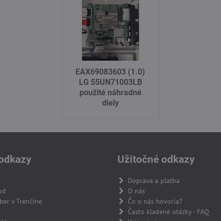
EAX69083603 (1.0)
LG 55UN71003LB
použité náhradné
diely
odkazy
Užitočné odkazy
Doprava a platba
od
O nás
er v Trenčíne
Čo o nás hovoria?
Často kladené otázky - FAQ