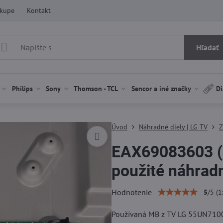
ákupe
Kontakt
Hľadať
Philips
Sony
Thomson - TCL
Sencor a iné značky
Di
Úvod
Náhradné diely | LG TV
Z
EAX69083603 (
použité náhradn
Hodnotenie
5
/
5
(
1
Používaná MB z TV LG 55UN71003