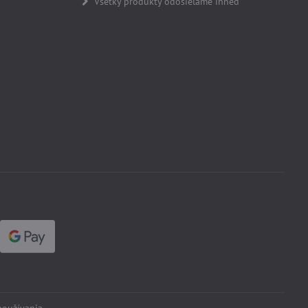
Všetky produkty odosielame ihneď