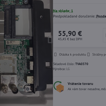
Na sklade: 1
Predpokladané doručenie:
Ponde
55,90 €
45,45 €
bez DPH
Otázka k produktu
Strážny p
Skladové číslo:
TVA0370
Výrobca:
LG
Vrátenie tovaru
Ak vám tovar nesadne, môž