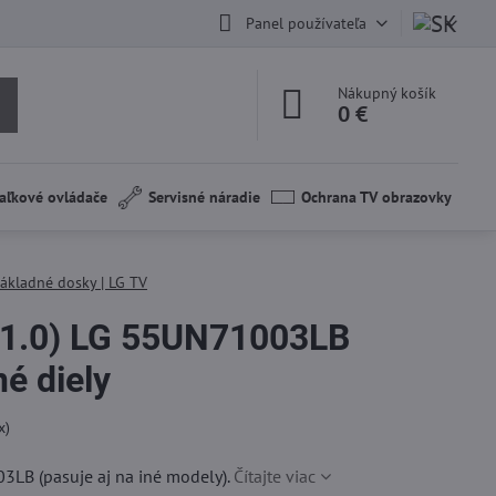
Panel používateľa
Nákupný košík
0 €
aľkové ovládače
Servisné náradie
Ochrana TV obrazovky
ákladné dosky | LG TV
1.0) LG 55UN71003LB
é diely
x)
LB (pasuje aj na iné modely).
Čítajte viac