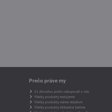
Prečo práve my
11 dôvodov, prečo nakupovať u nás
Všetky produkty testujeme
Všetky produkty máme skladom
Všetky produkty dôkladne balíme