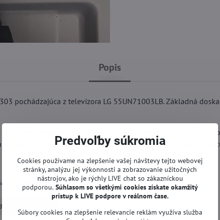
Popis
03 pochádzajúca z televízora LG 55UN71003LB. Základná doska 
l aj v iných modeloch. Pred kúpou odporúčame poriadne skontrol
Predvoľby súkromia
e obrazovky, zdroja a pod). V prípade otázok nás, prosím, kontaktu
Cookies používame na zlepšenie vašej návštevy tejto webovej
stránky, analýzu jej výkonnosti a zobrazovanie užitočných
nástrojov, ako je rýchly LIVE chat so zákazníckou
 nich žiadny servis ani oprava.
podporou.
Súhlasom so všetkými cookies získate
okamžitý
prístup k LIVE podpore v reálnom čase.
dné dosky | LG TV
Súbory cookies na zlepšenie relevancie reklám využíva služba