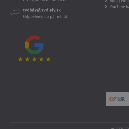
Blog | Por
YouTube k
tvdiely​​@tvdiely​​.sk
Odpovieme do pár minút.