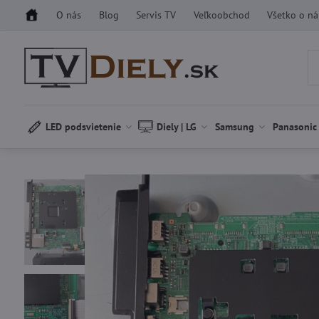
O nás
Blog
Servis TV
Veľkoobchod
Všetko o n
LED podsvietenie
Diely | LG
Samsung
Panasonic