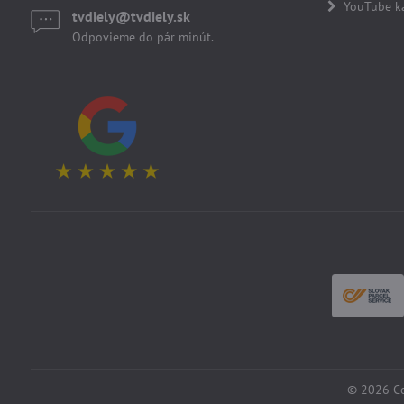
YouTube k
tvdiely​​@tvdiely​​.sk
Odpovieme do pár minút.
©
2026
Co