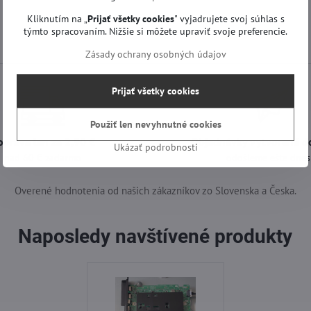
Kliknutím na „
Prijať všetky cookies
" vyjadrujete svoj súhlas s
týmto spracovaním. Nižšie si môžete upraviť svoje preferencie.
Zásady ochrany osobných údajov
Prijať všetky cookies
Použiť len nevyhnutné cookies
oprava len za 2,90 €
Objednávky vytvorené d
Ukázať podrobnosti
nad 60 € zadarmo
odošleme ešte dnes
Overené hodnotenia od našich zákazníkov zo Slovenska a Česka.
Naposledy navštívené produkty