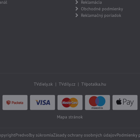
anál
Reklamácia
Obchodné podmienky
Reklamačný poriadok
TVdiely.sk
|
TVdíly.cz
|
TVpotalka.hu
Mapa stránok
pyright
Predvoľby súkromia
Zásady ochrany osobných údajov
Podmienky 