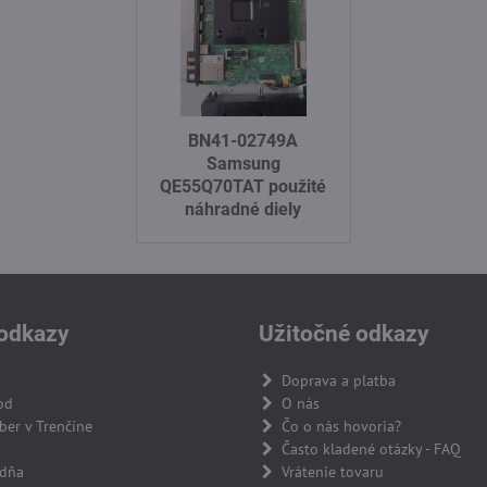
BN41-02749A
Samsung
QE55Q70TAT použité
náhradné diely
odkazy
Užitočné odkazy
Doprava a platba
od
O nás
er v Trenčíne
Čo o nás hovoria?
Často kladené otázky - FAQ
adňa
Vrátenie tovaru