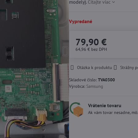
modely).
Čítajte viac
Vypredané
79,90 €
64,96 €
bez DPH
Otázka k produktu
Strážny p
Skladové číslo:
TVA0300
Výrobca:
Samsung
Vrátenie tovaru
Ak vám tovar nesadne, môž