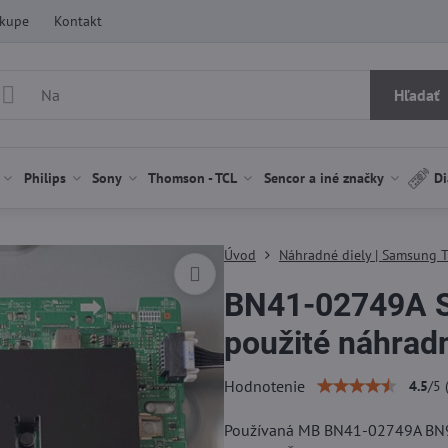
ákupe
Kontakt
Hľadať
Philips
Sony
Thomson - TCL
Sencor a iné značky
Di
Úvod
Náhradné diely | Samsung 
BN41-02749A 
použité náhradn
Hodnotenie
4.5
/
5
Používaná MB BN41-02749A BN9