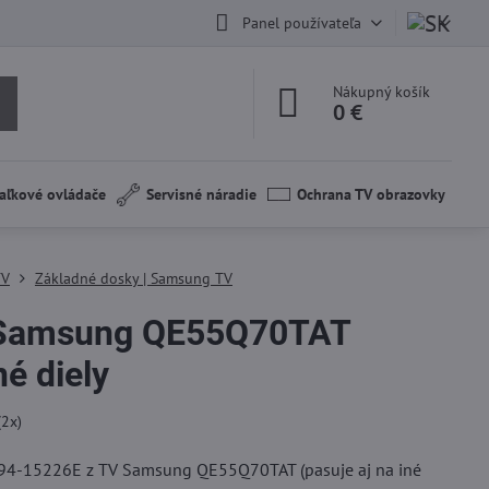
Panel používateľa
Nákupný košík
0 €
aľkové ovládače
Servisné náradie
Ochrana TV obrazovky
TV
Základné dosky | Samsung TV
Samsung QE55Q70TAT
é diely
(
2
x)
4-15226E z TV Samsung QE55Q70TAT (pasuje aj na iné