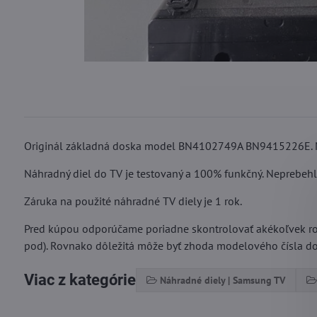
Originál základná doska model BN4102749A BN9415226E. 
Náhradný diel do TV je testovaný a 100% funkčný. Neprebehl
Záruka na použité náhradné TV diely je 1 rok.
Pred kúpou odporúčame poriadne skontrolovať akékoľvek rozd
pod). Rovnako dôležitá môže byť zhoda modelového čísla dos
Viac z kategórie
Náhradné diely | Samsung TV