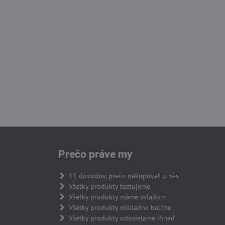
Prečo práve my
11 dôvodov, prečo nakupovať u nás
Všetky produkty testujeme
Všetky produkty máme skladom
Všetky produkty dôkladne balíme
Všetky produkty odosielame ihneď