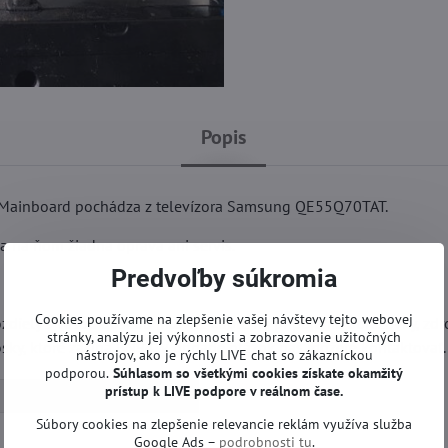
Popis
Mainboard pochádza z televízora Samsung QE55Q70TAT.
a na ňom žiadna oprava ani servis.
Predvoľby súkromia
Cookies používame na zlepšenie vašej návštevy tejto webovej
iely s Vašou doskou (hlavne káble na pripojenie obrazovky, zdr
stránky, analýzu jej výkonnosti a zobrazovanie užitočných
ky, ktoré začína BN94. V prípade otázok nás môžete kontaktovať.
nástrojov, ako je rýchly LIVE chat so zákazníckou
podporou.
Súhlasom so všetkými cookies získate
okamžitý
prístup k LIVE podpore v reálnom čase.
Základné dosky | Samsung TV
Súbory cookies na zlepšenie relevancie reklám využíva služba
Google Ads –
podrobnosti tu
.