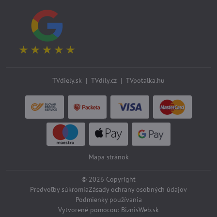
TVdiely.sk
|
TVdíly.cz
|
TVpotalka.hu
Mapa stránok
©
2026
Copyright
Predvoľby súkromia
Zásady ochrany osobných údajov
Podmienky používania
Vytvorené pomocou:
BiznisWeb.sk