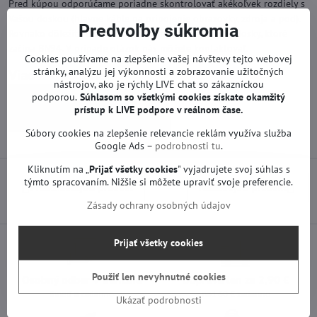
Pred kúpou odporúčame poriadne skontrolovať akékoľvek rozdiely s
Vašou doskou (hlavne káble na pripojenie obrazovky, zdroja a pod).
Predvoľby súkromia
Rovnako dôležitá môže byť zhoda modelového čísla dosky, ktoré
začína BN94. V prípade otázok nás môžete kontaktovať.
Cookies používame na zlepšenie vašej návštevy tejto webovej
stránky, analýzu jej výkonnosti a zobrazovanie užitočných
Viac z kategórie
nástrojov, ako je rýchly LIVE chat so zákazníckou
Náhradné diely | Samsung TV
podporou.
Súhlasom so všetkými cookies získate
okamžitý
prístup k LIVE podpore v reálnom čase.
Základné dosky | Samsung TV
Súbory cookies na zlepšenie relevancie reklám využíva služba
Google Ads –
podrobnosti tu
.
Kliknutím na „
Prijať všetky cookies
" vyjadrujete svoj súhlas s
týmto spracovaním. Nižšie si môžete upraviť svoje preferencie.
Predchádzajúci produkt
Nasledujúci produkt
Zásady ochrany osobných údajov
Prijať všetky cookies
Použiť len nevyhnutné cookies
Osobný odber v Trenčíne
Doprava len za 2,90 €
ihneď a zadarmo
nad 60 € zadarmo
Ukázať podrobnosti