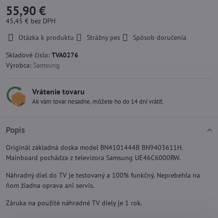
55,90 €
45,45 €
bez DPH
Otázka k produktu
Strážny pes
Spôsob doručenia
Skladové číslo:
TVA0276
Výrobca:
Samsung
Vrátenie tovaru
Ak vám tovar nesadne, môžete ho do 14 dní vrátiť.
Popis
Originál základná doska model BN4101444B BN9403611H.
Mainboard pochádza z televízora Samsung UE46C6000RW.
Náhradný diel do TV je testovaný a 100% funkčný. Neprebehla na
ňom žiadna oprava ani servis.
Záruka na použité náhradné TV diely je 1 rok.