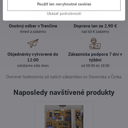
Použiť len nevyhnutné cookies
Ukázať podrobnosti
Osobný odber v Trenčíne
Doprava len za 2,90 €
ihneď a zadarmo
nad 60 € zadarmo
Objednávky vytvorené do
Zákaznícka podpora 7 dní v
12:00
týždni
odošleme ešte dnes
od 08:00 do 18:00
Overené hodnotenia od našich zákazníkov zo Slovenska a Česka.
Naposledy navštívené produkty