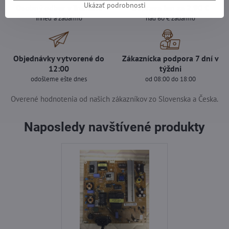
Ukázať podrobnosti
Osobný odber v Trenčíne
Doprava len za 2,90 €
ihneď a zadarmo
nad 60 € zadarmo
Objednávky vytvorené do
Zákaznícka podpora 7 dní v
12:00
týždni
odošleme ešte dnes
od 08:00 do 18:00
Overené hodnotenia od našich zákazníkov zo Slovenska a Česka.
Naposledy navštívené produkty