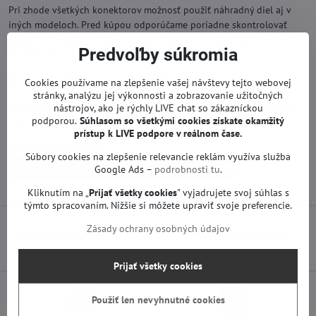
Pri zhode všetkých konektorov možnosť použiť náhradný diel aj v
iných modeloch. Pred kúpou odporúčame poriadne skontrolovať
akékoľvek rozdiely s Vašou doskou. V prípade otázok nás, prosím,
Predvoľby súkromia
kontaktujte.
Na použité náhradné diely poskytujeme záruku 12 mesiacov.
Cookies používame na zlepšenie vašej návštevy tejto webovej
stránky, analýzu jej výkonnosti a zobrazovanie užitočných
Náhradné diely na TV LG sú funkčné od výroby. Neprebehla na nich
nástrojov, ako je rýchly LIVE chat so zákazníckou
žiadna oprava ani servis.
podporou.
Súhlasom so všetkými cookies získate
okamžitý
prístup k LIVE podpore v reálnom čase.
Viac z kategórie
Súbory cookies na zlepšenie relevancie reklám využíva služba
Náhradné diely | LG TV
Zdroje | LG TV
Google Ads –
podrobnosti tu
.
Kliknutím na „
Prijať všetky cookies
" vyjadrujete svoj súhlas s
týmto spracovaním. Nižšie si môžete upraviť svoje preferencie.
Zásady ochrany osobných údajov
Predchádzajúci produkt
Nasledujúci produkt
Prijať všetky cookies
Použiť len nevyhnutné cookies