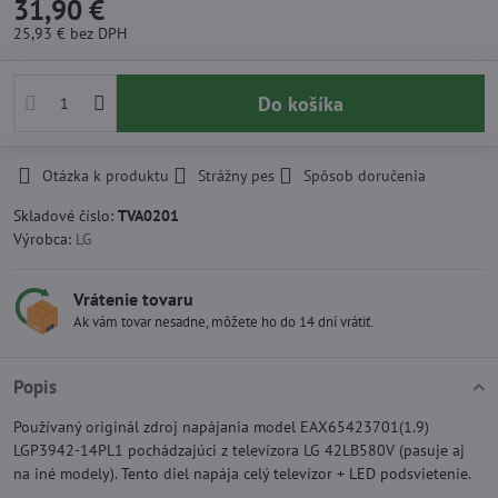
31,90 €
25,93 €
bez DPH
Do košíka
Otázka k produktu
Strážny pes
Spôsob doručenia
Skladové číslo:
TVA0201
Výrobca:
LG
Vrátenie tovaru
Ak vám tovar nesadne, môžete ho do 14 dní vrátiť.
Popis
Používaný originál zdroj napájania model EAX65423701(1.9)
LGP3942-14PL1 pochádzajúci z televízora LG 42LB580V (pasuje aj
na iné modely). Tento diel napája celý televízor + LED podsvietenie.