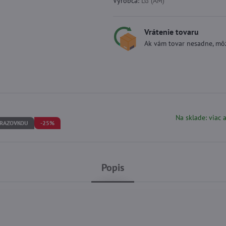
Výrobca:
LG (AM)
Vrátenie tovaru
Ak vám tovar nesadne, môž
Na sklade: viac 
BRAZOVKOU
-25%
Popis