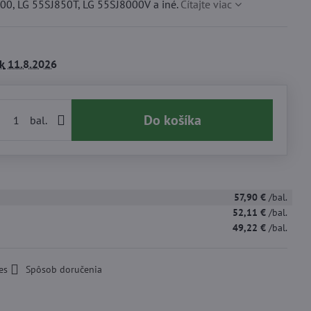
00, LG 55SJ850T, LG 55SJ8000V a iné.
Čítajte viac
k
11.8.2026
Do košíka
bal.
57,90 €
/bal.
52,11 €
/bal.
49,22 €
/bal.
es
Spôsob doručenia