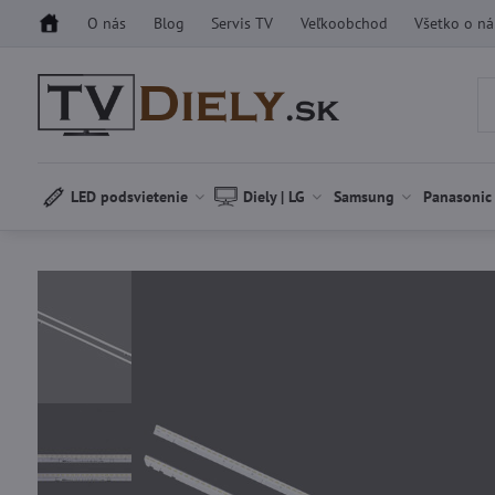
O nás
Blog
Servis TV
Veľkoobchod
Všetko o n
LED podsvietenie
Diely | LG
Samsung
Panasonic