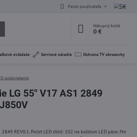
Panel používateľa
Nákupný košík
0 €
aľkové ovládače
Servisné náradie
Ochrana TV obrazovky
ED podsvietenie
ie LG 55" V17 AS1 2849
SJ850V
1 2849 REV0.1. Počet LED diód: 102 na každom LED páse. Pre