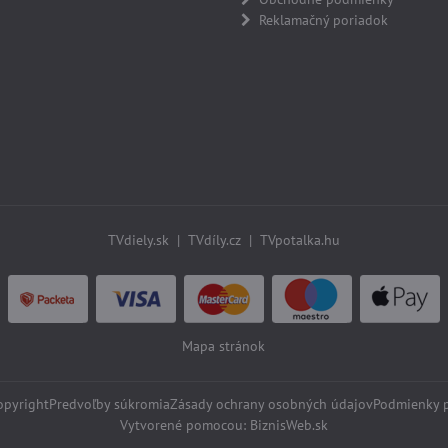
Reklamačný poriadok
TVdiely.sk
|
TVdíly.cz
|
TVpotalka.hu
Mapa stránok
pyright
Predvoľby súkromia
Zásady ochrany osobných údajov
Podmienky 
Vytvorené pomocou:
BiznisWeb.sk