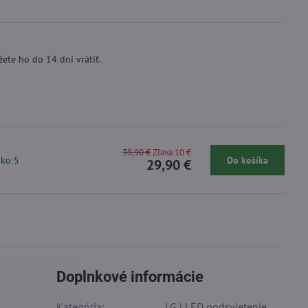
ete ho do 14 dní vrátiť.
39,90 €
Zľava 10 €
ako 5
Do košíka
29,90 €
Doplnkové informácie
Kategória:
LG | LED podsvietenie