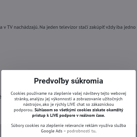
 v TV nachádzajú. Na jeden televízor stačí zakúpiť vždy iba jedno 
Predvoľby súkromia
Cookies používame na zlepšenie vašej návštevy tejto webovej
é.
stránky, analýzu jej výkonnosti a zobrazovanie užitočných
nástrojov, ako je rýchly LIVE chat so zákazníckou
podporou.
Súhlasom so všetkými cookies získate
okamžitý
prístup k LIVE podpore v reálnom čase.
Súbory cookies na zlepšenie relevancie reklám využíva služba
Google Ads –
podrobnosti tu
.