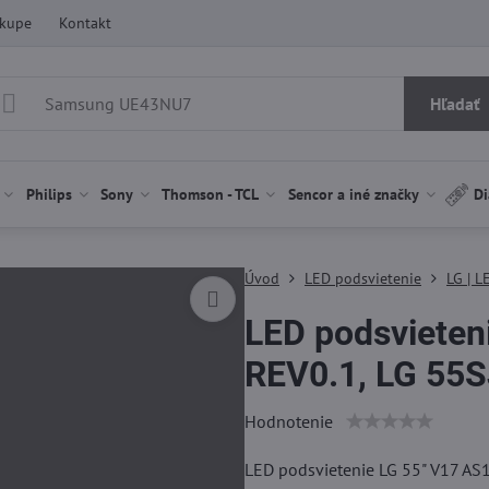
ákupe
Kontakt
Hľadať
Philips
Sony
Thomson - TCL
Sencor a iné značky
Di
Úvod
LED podsvietenie
LG | L
LED podsvieten
REV0.1, LG 55
Hodnotenie
LED podsvietenie LG 55" V17 AS