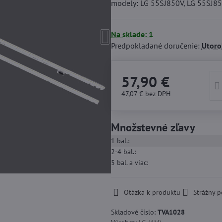
modely: LG 55SJ850V, LG 55SJ85
Na sklade: 1
Predpokladané doručenie:
Utoro
57,90 €
47,07 €
bez DPH
Množstevné zľavy
1
bal.:
2-4
bal.:
5
bal.
a viac
:
Otázka k produktu
Strážny p
Skladové číslo:
TVA1028