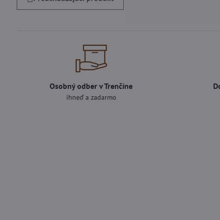
Osobný odber v Trenčíne
D
ihneď a zadarmo