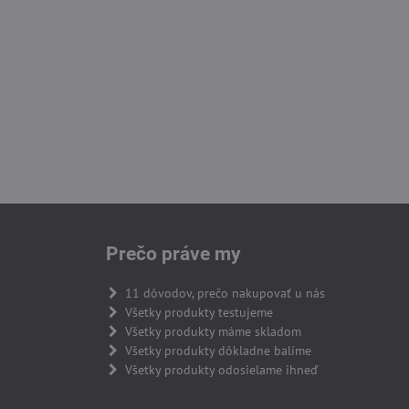
Prečo práve my
11 dôvodov, prečo nakupovať u nás
Všetky produkty testujeme
Všetky produkty máme skladom
Všetky produkty dôkladne balíme
Všetky produkty odosielame ihneď