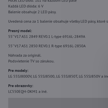
Počet LED diód: 102 na každom LED páse
Každá LED dióda: 6 V
Balenie obsahuje 2 LED pásy.
Uvedená cena za 1 balenie obsahuje všetky LED pásy, ktoré sa
Presný model:
55" V17 AS1 2849 REV0.1 L-type 6916L-2849A
55" V17 AS1 2850 REV0.1 R-type 6916L-2850A
Náhrada za originál.
Podsvietenie TV so zárukou.
Pre modely:
LG 55SJ8000V, LG 55SJ8500, LG 55SJ850T, LG 55SJ850V a in
Pre obrazovky:
LC550EQH-DKM1 a iné.