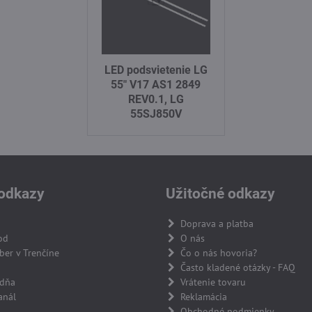
LED podsvietenie LG
55" V17 AS1 2849
REV0.1, LG
55SJ850V
odkazy
Užitočné odkazy
Doprava a platba
od
O nás
er v Trenčíne
Čo o nás hovoria?
Často kladené otázky - FAQ
adňa
Vrátenie tovaru
anál
Reklamácia
Obchodné podmienky