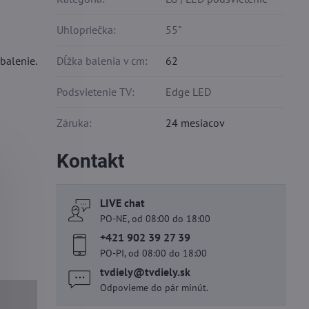
Uhlopriečka:
55"
balenie.
Dĺžka balenia v cm:
62
Podsvietenie TV:
Edge LED
Záruka:
24 mesiacov
Kontakt
LIVE chat
PO-NE, od 08:00 do 18:00
+421 902 39 27 39
PO-PI, od 08:00 do 18:00
tvdiely​@tvdiely​.sk
Odpovieme do pár minút.