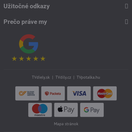
Užitočné odkazy
Prečo práve my
TVdiely.sk
|
TVdíly.cz
|
TVpotalka.hu
Mapa stránok