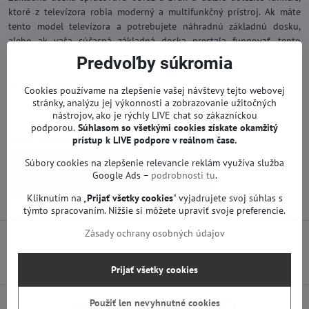
ktoré z televízora robia moderný a multifunkčný prístroj. Ak máte
tento model televízora a potrebujete náhradnú základnú dosku,
alebo ak vaša súčasná základná doska prestala fungovať, tento
produkt je pre vás ideálnym riešením. Umožní vám opraviť váš
Predvoľby súkromia
televízor a znovu si vychutnať kvalitný obraz a zvuk. Táto náhradná
základná doska zabezpečí, že váš televízor bude opäť pracovať
Cookies používame na zlepšenie vašej návštevy tejto webovej
spoľahlivo a bez problémov, takže si môžete znova užívať svoje
stránky, analýzu jej výkonnosti a zobrazovanie užitočných
obľúbené programy a filmy.
nástrojov, ako je rýchly LIVE chat so zákazníckou
podporou.
Súhlasom so všetkými cookies získate
okamžitý
Viac z kategórie
prístup k LIVE podpore v reálnom čase.
Náhradné diely | Sencor TV a iné značky
Súbory cookies na zlepšenie relevancie reklám využíva služba
Google Ads –
podrobnosti tu
.
Základné dosky | Sencor TV a iné značky
Kliknutím na „
Prijať všetky cookies
" vyjadrujete svoj súhlas s
týmto spracovaním. Nižšie si môžete upraviť svoje preferencie.
Zásady ochrany osobných údajov
Predchádzajúci produkt
Nasledujúci produkt
Prijať všetky cookies
Použiť len nevyhnutné cookies