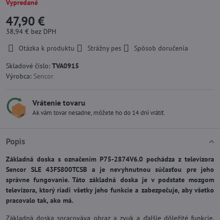
Vypredané
47,90 €
38,94 €
bez DPH
Otázka k produktu
Strážny pes
Spôsob doručenia
Skladové číslo:
TVA0915
Výrobca:
Sencor
Vrátenie tovaru
Ak vám tovar nesadne, môžete ho do 14 dní vrátiť.
Popis
Základná doska s označením P75-2874V6.0 pochádza z televízora
Sencor SLE 43FS800TCSB a je nevyhnutnou súčasťou pre jeho
správne fungovanie. Táto základná doska je v podstate mozgom
televízora, ktorý riadi všetky jeho funkcie a zabezpečuje, aby všetko
pracovalo tak, ako má.
Základná doska spracováva obraz a zvuk a ďalšie dôležité funkcie,