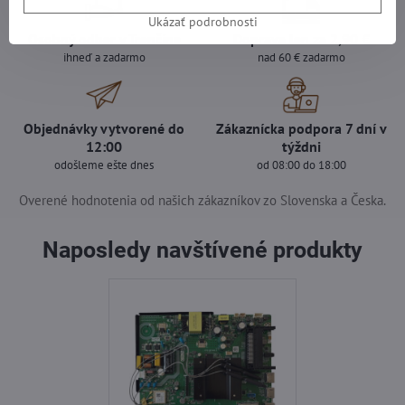
Ukázať podrobnosti
Osobný odber v Trenčíne
Doprava len za 2,90 €
ihneď a zadarmo
nad 60 € zadarmo
Objednávky vytvorené do
Zákaznícka podpora 7 dní v
12:00
týždni
odošleme ešte dnes
od 08:00 do 18:00
Overené hodnotenia od našich zákazníkov zo Slovenska a Česka.
Naposledy navštívené produkty