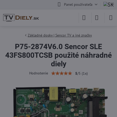
Panel používateľa
Základné dosky | Sencor TV a iné značky
P75-2874V6.0 Sencor SLE
43FS800TCSB použité náhradné
diely
Hodnotenie
5
/
5
(
1
x)