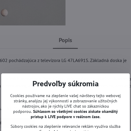
Popis
2 pochádzajúca z televízora LG 47LA691S. Základná doska je
l aj v iných modeloch. Pred kúpou odporúčame poriadne skontrol
Predvoľby súkromia
e obrazovky, zdroja a pod). V prípade otázok nás, prosím, kontaktu
Cookies používame na zlepšenie vašej návštevy tejto webovej
stránky, analýzu jej výkonnosti a zobrazovanie užitočných
nástrojov, ako je rýchly LIVE chat so zákazníckou
 nich žiadny servis ani oprava.
podporou.
Súhlasom so všetkými cookies získate
okamžitý
prístup k LIVE podpore v reálnom čase.
dné dosky | LG TV
Súbory cookies na zlepšenie relevancie reklám využíva služba