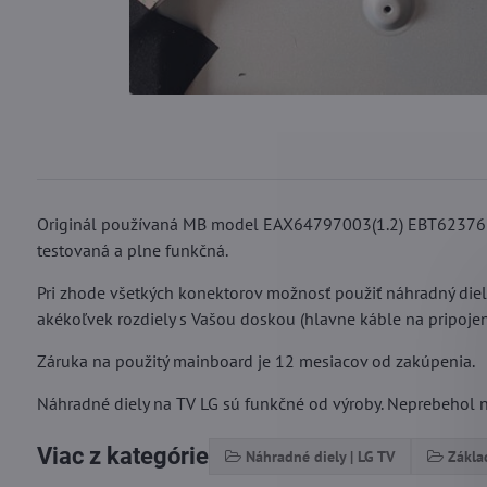
Originál používaná MB model EAX64797003(1.2) EBT6237660
testovaná a plne funkčná.
Pri zhode všetkých konektorov možnosť použiť náhradný die
akékoľvek rozdiely s Vašou doskou (hlavne káble na pripojeni
Záruka na použitý mainboard je 12 mesiacov od zakúpenia.
Náhradné diely na TV LG sú funkčné od výroby. Neprebehol na
Viac z kategórie
Náhradné diely | LG TV
Zákla