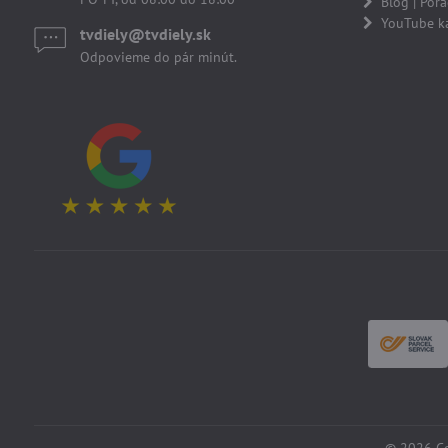
Blog | Por
YouTube k
tvdiely​​@tvdiely​​.sk
Odpovieme do pár minút.