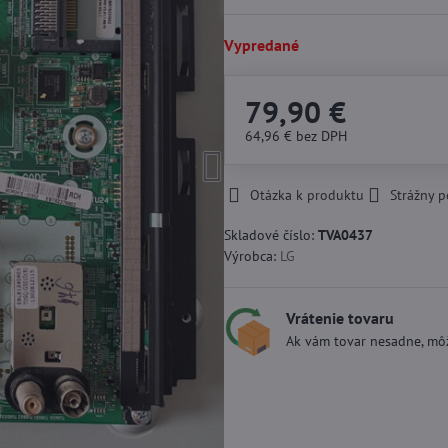
Vypredané
79,90 €
64,96 €
bez DPH
Otázka k produktu
Strážny p
Skladové číslo:
TVA0437
Výrobca:
LG
Vrátenie tovaru
Ak vám tovar nesadne, môž