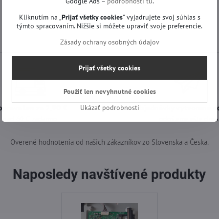
Google Ads –
podrobnosti tu
.
Kliknutím na „
Prijať všetky cookies
" vyjadrujete svoj súhlas s
týmto spracovaním. Nižšie si môžete upraviť svoje preferencie.
Zásady ochrany osobných údajov
Prijať všetky cookies
Použiť len nevyhnutné cookies
oprava len za 2,90 €
Objednávky vytvorené d
Ukázať podrobnosti
nad 60 € zadarmo
odošleme ešte dnes
Overené hodnotenia od našich zákazníkov zo Slovenska a Česka.
Naposledy navštívené produkty