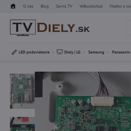
O nás
Blog
Servis TV
Veľkoobchod
Všetko o n
LED podsvietenie
Diely | LG
Samsung
Panasonic