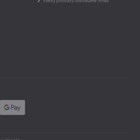
Všetky produkty odosielame ihneď