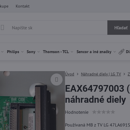
ákupe
Kontakt
Hľadať
Philips
Sony
Thomson - TCL
Sencor a iné značky
Di
Úvod
Náhradné diely | LG TV
Z
EAX64797003 (
náhradné diely
Hodnotenie
Používaná MB z TV LG 47LA691S 