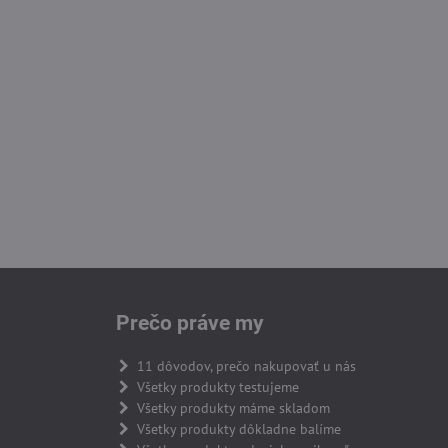
Prečo práve my
11 dôvodov, prečo nakupovať u nás
Všetky produkty testujeme
Všetky produkty máme skladom
Všetky produkty dôkladne balíme