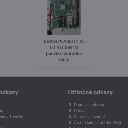
EAX64797003 (1.2)
LG 47LA691S
použité náhradné
diely
odkazy
Užitočné odkazy
Doprava a platba
od
O nás
er v Trenčíne
Čo o nás hovoria?
Často kladené otázky - FAQ