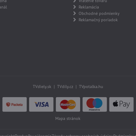
adňa
Vrátenie tovaru
anál
Reklamácia
Obchodné podmienky
Reklamačný poriadok
TVdiely.sk
|
TVdíly.cz
|
TVpotalka.hu
Mapa stránok