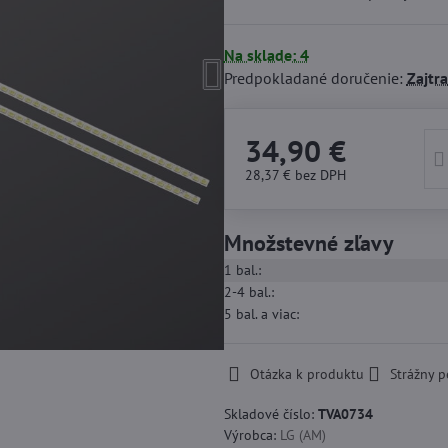
Na sklade: 4
Predpokladané doručenie:
Zajtra
34,90 €
28,37 €
bez DPH
Množstevné zľavy
1
bal.:
2-4
bal.:
5
bal.
a viac
:
Otázka k produktu
Strážny p
Skladové číslo:
TVA0734
Výrobca:
LG (AM)