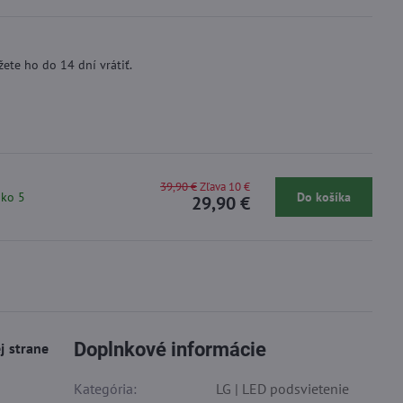
ete ho do 14 dní vrátiť.
39,90 €
Zľava 10 €
ako 5
Do košíka
29,90 €
Doplnkové informácie
j strane
Kategória:
LG | LED podsvietenie