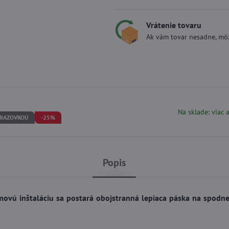
Vrátenie tovaru
Ak vám tovar nesadne, môž
Na sklade: viac 
BRAZOVKOU
-25%
Popis
vú inštaláciu sa postará obojstranná lepiaca páska na spodne