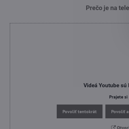
Prečo je na tel
Videá Youtube sú
Prajete si
Povoliť tentokrát
Povoliť 
Otvori