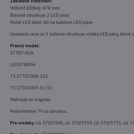
Základné vlastnosti:
Veľkosť (Dĺžka): 478 mm
Balenie obsahuje 2 LED pásy
Počet LED diód: 60 na každom LED páse
Uvedená cena za 1 balenie obsahuje všetky LED pásy, ktoré sa
Presný model:
37T07-02A
LED37880ix
73.37T07.006-CS1
73.37T07.003-0-CS1
Náhrada za originál.
Podsvietenie TV so zárukou.
Pre modely:
LG 37LV3500, LG 37LV3550, LG 37LV375S, LG 37