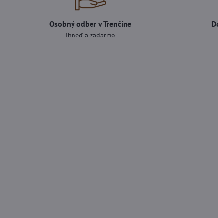
Osobný odber v Trenčíne
D
ihneď a zadarmo