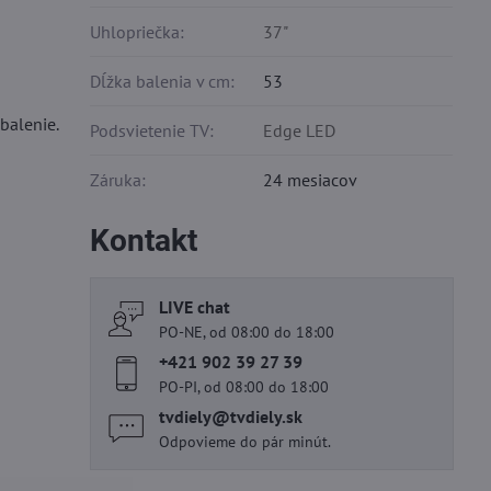
Uhlopriečka:
37"
Dĺžka balenia v cm:
53
balenie.
Podsvietenie TV:
Edge LED
Záruka:
24 mesiacov
Kontakt
LIVE chat
PO-NE, od 08:00 do 18:00
+421 902 39 27 39
PO-PI, od 08:00 do 18:00
tvdiely​@tvdiely​.sk
Odpovieme do pár minút.