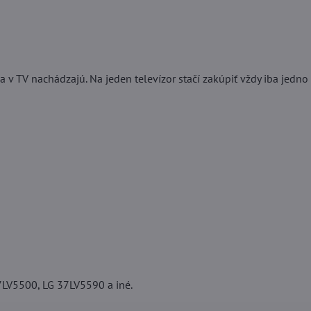
 v TV nachádzajú. Na jeden televízor stačí zakúpiť vždy iba jedno 
LV5500, LG 37LV5590 a iné.