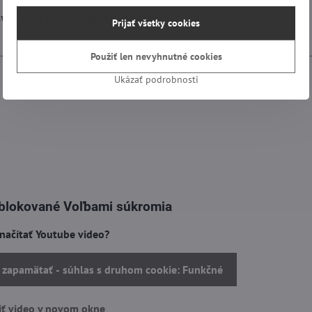
evízore stmavnutý obraz?
Prijať všetky cookies
Použiť len nevyhnutné cookies
Ukázať podrobnosti
 blokované Voľbami súkromia
 načítať Youtube video?
a zapamätať - súhlas s druhom cookie: Funkčné
ť video v novom okne