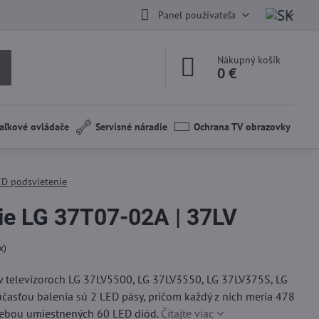
Panel používateľa
Nákupný košík
0 €
aľkové ovládače
Servisné náradie
Ochrana TV obrazovky
ED podsvietenie
ie LG 37T07-02A | 37LV
x)
v televízoroch LG 37LV5500, LG 37LV3550, LG 37LV375S, LG
časťou balenia sú 2 LED pásy, pričom každý z nich meria 478
sebou umiestnených 60 LED diód.
Čítajte viac