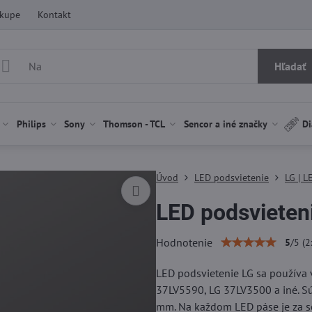
ákupe
Kontakt
Hľadať
Philips
Sony
Thomson - TCL
Sencor a iné značky
Di
Úvod
LED podsvietenie
LG | L
LED podsvieten
Hodnotenie
5
/
5
(
2
LED podsvietenie LG sa používa 
37LV5590, LG 37LV3500 a iné. Sú
mm. Na každom LED páse je za 