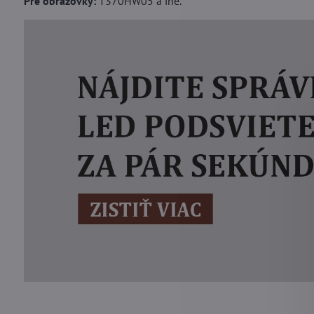
Pre obrazovky:
T370HW05 a iné.