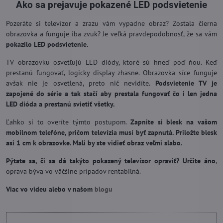
Ako sa prejavuje pokazené LED podsvietenie
Pozeráte si televízor a zrazu vám vypadne obraz? Zostala čierna
obrazovka a funguje iba zvuk? Je veľká pravdepodobnosť, že sa vám
pokazilo LED podsvietenie.
TV obrazovku osvetľujú LED diódy, ktoré sú hneď poď ňou. Keď
prestanú fungovať, logicky display zhasne. Obrazovka síce funguje
avšak nie je osvetlená, preto nič nevidíte.
Podsvietenie TV je
zapojené do série a tak stačí aby prestala fungovať čo i len jedna
LED dióda a prestanú svietiť všetky.
Ľahko si to overíte týmto postupom.
Zapnite si blesk na vašom
mobilnom telefóne, pričom televízia musí byť zapnutá. Priložte blesk
asi 1 cm k obrazovke. Mali by ste vidieť obraz veľmi slabo.
Pýtate sa, či sa dá takýto pokazený televízor opraviť? Určite áno
,
oprava býva vo väčšine prípadov rentabilná.
Viac vo videu alebo v našom
blogu