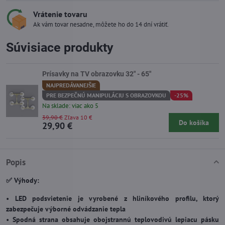
Vrátenie tovaru
Ak vám tovar nesadne, môžete ho do 14 dní vrátiť.
Súvisiace produkty
Prísavky na TV obrazovku 32" - 65"
NAJPREDÁVANEJŠIE
PRE BEZPEČNÚ MANIPULÁCIU S OBRAZOVKOU
-25%
Na sklade: viac ako 5
39,90 €
Zľava 10 €
Do košíka
29,90 €
Popis
✅ Výhody:
•
LED podsvietenie je vyrobené z hliníkového profilu, ktorý
zabezpečuje výborné odvádzanie tepla
•
Spodná strana obsahuje obojstrannú teplovodivú lepiacu pásku