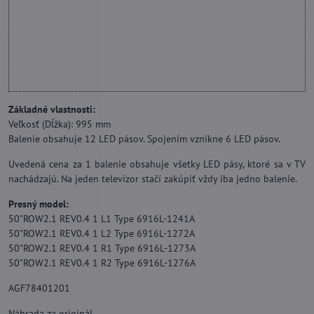
Základné vlastnosti:
Veľkosť (Dĺžka): 995 mm
Balenie obsahuje 12 LED pásov. Spojením vznikne 6 LED pásov.
Uvedená cena za 1 balenie obsahuje všetky LED pásy, ktoré sa v TV
nachádzajú. Na jeden televízor stačí zakúpiť vždy iba jedno balenie.
Presný model:
50"ROW2.1 REV0.4 1 L1 Type 6916L-1241A
50"ROW2.1 REV0.4 1 L2 Type 6916L-1272A
50"ROW2.1 REV0.4 1 R1 Type 6916L-1273A
50"ROW2.1 REV0.4 1 R2 Type 6916L-1276A
AGF78401201
Náhrada za originál.