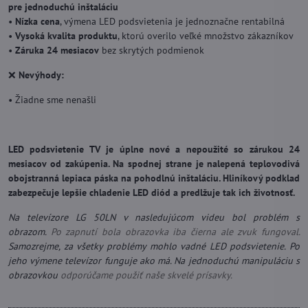
pre jednoduchú inštaláciu
•
Nízka cena
, výmena LED podsvietenia je jednoznačne rentabilná
•
Vysoká kvalita produktu
, ktorú overilo veľké množstvo zákazníkov
•
Záruka 24 mesiacov
bez skrytých podmienok
❌
Nevýhody:
• Žiadne sme nenašli
LED podsvietenie TV je úplne nové a nepoužité so zárukou 24
mesiacov od zakúpenia. Na spodnej strane je nalepená teplovodivá
obojstranná lepiaca páska na pohodlnú inštaláciu. Hliníkový podklad
zabezpečuje lepšie chladenie LED diód a predlžuje tak ich životnosť.
Na televízore LG 50LN v nasledujúcom videu bol problém s
obrazom.
Po zapnutí bola obrazovka iba čierna ale zvuk fungoval.
Samozrejme, za všetky problémy mohlo vadné LED podsvietenie. Po
jeho výmene televízor funguje ako má. Na jednoduchú manipuláciu s
obrazovkou
odporúčame použiť naše skvelé prísavky.