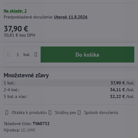
Na sklade: 2
Predpokladané doručenie:
Utorok
11.8.2026
37,90 €
30,81 €
bez DPH
Do košíka
bal.
Množstevné zľavy
1
bal.:
37,90 €
/bal.
2-4
bal.:
34,11 €
/bal.
5
bal.
a viac
:
32,22 €
/bal.
Otázka k produktu
Strážny pes
Spôsob doručenia
Skladové číslo:
TVA0732
Výrobca:
LG (AM)