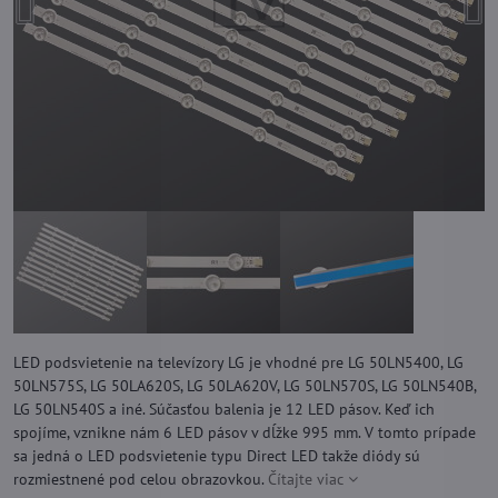
LED podsvietenie na televízory LG je vhodné pre LG 50LN5400, LG
50LN575S, LG 50LA620S, LG 50LA620V, LG 50LN570S, LG 50LN540B,
LG 50LN540S a iné. Súčasťou balenia je 12 LED pásov. Keď ich
spojíme, vznikne nám 6 LED pásov v dĺžke 995 mm. V tomto prípade
sa jedná o LED podsvietenie typu Direct LED takže diódy sú
rozmiestnené pod celou obrazovkou.
Čítajte viac