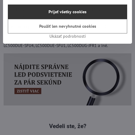
TOSHIBA 50L4333D, TOSHIBA 50L4363D, TOSHIBA 50L2333, TOSHIBA
Prijať všetky cookies
50L2331DG a iné.
Použiť len nevyhnutné cookies
Pre obrazovky:
LC500DUE-SFU1, LC500DUE-SFR1, LC500DUE-SFR2,
LC500DUE-SFR2, LC500DUE-SFR1, LC500DUE-SFU2, LC500DUE-SFR3,
Ukázať podrobnosti
LC500DUE-SFR4, LC500DUE-SFU3, LC500DUE-SFU4, LC500DUE-SFU3,
LC500DUE-SFU4, LC500DUE-SFU1, LC500DUG-JFR1 a iné.
Vedeli ste, že?