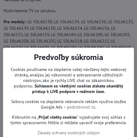
Podsvietenie TV so zárukou.
Pre modely:
LG 50LA6130, LG 50LA6134, LG 50LA6136, LG 50LA613S,
LG 50LA613V, LG 50LA6150, LG 50LA6154, LG 50LA6156, LG
50LA615S, LG 50LA615V, LG 50LA616V, LG 50LA6200, LG 50LA6205,
LG 50LA6208, LG 50LA620S, LG 50LA6218, LG 50LA621S, LG
50LA621V, LG 50LA660S, LG 50LN5100, LG 50LN5200, LG 50LN5310,
LG 50LN5400, LG 50LN5403, LG 50LN5404, LG 50LN5405, LG
Predvoľby súkromia
50LN5406, LG 50LN540B, LG 50LN540R, LG 50LN540S, LG 50LN540U,
LG 50LN541U, LG 50LN541V, LG 50LN550V, LG 50LN5700, LG
Cookies používame na zlepšenie vašej návštevy tejto webovej
50LN5705, LG 50LN5707, LG 50LN5708, LG 50LN570R, LG 50LN570S,
stránky, analýzu jej výkonnosti a zobrazovanie užitočných
LG 50LN570U, LG 50LN5750, LG 50LN5755, LG 50LN5757, LG
nástrojov, ako je rýchly LIVE chat so zákazníckou
podporou.
Súhlasom so všetkými cookies získate
okamžitý
50LN5758, LG 50LN575R, LG 50LN575S, LG 50LN575U, LG 50LN5778,
prístup k LIVE podpore v reálnom čase.
LG 50LN577S, LG 50LN577V, LG 50LN5788, LG 50LN578S, LG
50LN578V, LG 50LN6100, LG 50LN6105, LG 50LN6108, LG 50LN610S,
Súbory cookies na zlepšenie relevancie reklám využíva služba
LG 50LN610V, LG 50LN6130, LG 50LN6134, LG 50LN6136, LG
Google Ads –
podrobnosti tu
.
50LN6138, LG 50LN613S, LG 50LN613V, LG 50WL30MS a iné.
Kliknutím na „
Prijať všetky cookies
" vyjadrujete svoj súhlas s
týmto spracovaním. Nižšie si môžete upraviť svoje preferencie.
PANASONIC TX-L50BL6, PANASONIC TX-L50B6E, PANASONIC TX-
L50B6B, PANASONIC TX-L50BL6B, PANASONIC TX-L50BL6Y,
Zásady ochrany osobných údajov
PANASONIC TX-L50BL6E, PANASONIC TX-L50BLW6 a iné.