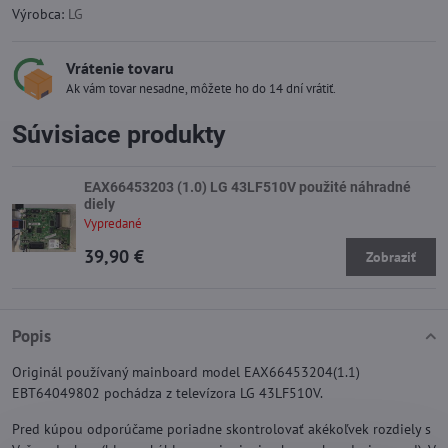
Výrobca:
LG
Vrátenie tovaru
Ak vám tovar nesadne, môžete ho do 14 dní vrátiť.
Súvisiace produkty
EAX66453203 (1.0) LG 43LF510V použité náhradné
diely
Vypredané
39,90 €
Zobraziť
Popis
Originál používaný mainboard model EAX66453204(1.1)
EBT64049802 pochádza z televízora LG 43LF510V.
Pred kúpou odporúčame poriadne skontrolovať akékoľvek rozdiely s