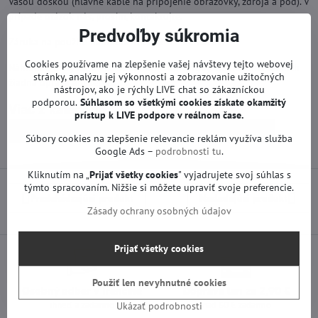
Vašou doskou (hlavne káble na pripojenie obrazovky, zdroja a pod). V
prípade otázok nás, prosím, kontaktujte.
Predvoľby súkromia
Záruka na použité náhradné diely je 12 mesiacov.
Cookies používame na zlepšenie vašej návštevy tejto webovej
Náhradné diely na TV LG sú funkčné od výroby. Neprebehla na nich
stránky, analýzu jej výkonnosti a zobrazovanie užitočných
žiadna oprava ani servis.
nástrojov, ako je rýchly LIVE chat so zákazníckou
podporou.
Súhlasom so všetkými cookies získate
okamžitý
Viac z kategórie
prístup k LIVE podpore v reálnom čase.
Náhradné diely | LG TV
Základné dosky | LG TV
Súbory cookies na zlepšenie relevancie reklám využíva služba
Google Ads –
podrobnosti tu
.
Kliknutím na „
Prijať všetky cookies
" vyjadrujete svoj súhlas s
týmto spracovaním. Nižšie si môžete upraviť svoje preferencie.
Predchádzajúci produkt
Nasledujúci produkt
Zásady ochrany osobných údajov
Prijať všetky cookies
Použiť len nevyhnutné cookies
Osobný odber v Trenčíne
Doprava len za 2,90 €
ihneď a zadarmo
nad 60 € zadarmo
Ukázať podrobnosti