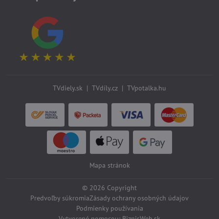
TVdiely.sk
|
TVdíly.cz
|
TVpotalka.hu
Mapa stránok
©
2026
Copyright
Predvoľby súkromia
Zásady ochrany osobných údajov
Podmienky používania
Vytvorené pomocou:
BiznisWeb.sk