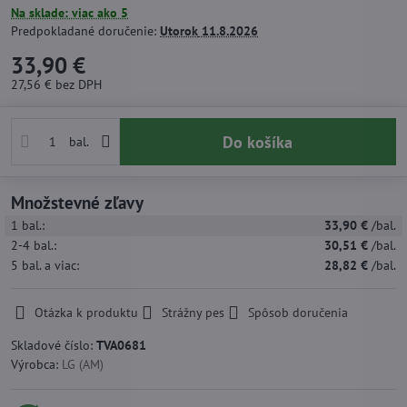
Na sklade: viac ako 5
Predpokladané doručenie:
Utorok
11.8.2026
33,90 €
27,56 €
bez DPH
Do košíka
bal.
Množstevné zľavy
1
bal.:
33,90 €
/bal.
2-4
bal.:
30,51 €
/bal.
5
bal.
a viac
:
28,82 €
/bal.
Otázka k produktu
Strážny pes
Spôsob doručenia
Skladové číslo:
TVA0681
Výrobca:
LG (AM)