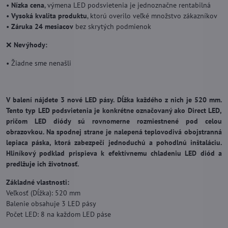
•
Nízka cena
, výmena LED podsvietenia je jednoznačne rentabilná
•
Vysoká kvalita produktu
, ktorú overilo veľké množstvo zákazníkov
•
Záruka 24 mesiacov
bez skrytých podmienok
❌
Nevýhody:
• Žiadne sme nenašli
V balení nájdete 3 nové LED pásy. Dĺžka každého z nich je 520 mm.
Tento typ LED podsvietenia je konkrétne označovaný ako Direct LED,
pričom LED diódy sú rovnomerne rozmiestnené pod celou
obrazovkou.
Na spodnej strane je nalepená teplovodivá obojstranná
lepiaca páska, ktorá zabezpečí jednoduchú a pohodlnú inštaláciu.
Hliníkový podklad prispieva k efektívnemu chladeniu LED diód a
predlžuje ich životnosť.
Základné vlastnosti:
Veľkosť (Dĺžka): 520 mm
Balenie obsahuje 3 LED pásy
Počet LED: 8 na každom LED páse