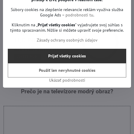
HC550DGG SLUL, HC500DQNVCUL1914X, HC500DQNVCUR2,
Súbory cookies na zlepšenie relevancie reklám využíva služba
HC550DGGSLUL, HC500DQN-VCUL9-A11X a iné.
Google Ads –
podrobnosti tu
.
Kliknutím na „
Prijať všetky cookies
" vyjadrujete svoj súhlas s
týmto spracovaním. Nižšie si môžete upraviť svoje preferencie.
Zásady ochrany osobných údajov
Prijať všetky cookies
Použiť len nevyhnutné cookies
Ukázať podrobnosti
Prečo je na televízore modrý obraz?