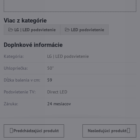
Viac z kategórie
LG | LED podsvietenie
LED podsvietenie
Doplnkové informácie
Kategória:
LG | LED podsvietenie
Uhlopriečka:
50"
Dĺžka balenia v cm:
59
Podsvietenie TV:
Direct LED
Záruka:
24 mesiacov
Predchádzajúci produkt
Nasledujúci produkt