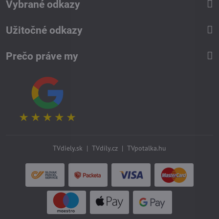
Vybrané odkazy
Užitočné odkazy
Prečo práve my
TVdiely.sk
|
TVdíly.cz
|
TVpotalka.hu