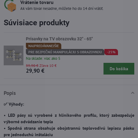
Vrátenie tovaru
Ak vám tovar nesadne, môžete ho do 14 dní vrátiť.
Súvisiace produkty
Prísavky na TV obrazovku 32" - 65"
NAJPREDÁVANEJŠIE
PRE BEZPEČNÚ MANIPULÁCIU S OBRAZOVKOU
-25%
Na sklade: viac ako 5
39,90 €
Zľava 10 €
Do košíka
29,90 €
Popis
✅ Výhody:
•
LED pásy sú vyrobené z hliníkového profilu, ktorý zabezpečuje
výborné odvádzanie tepla
•
Spodná strana obsahuje obojstrannú teplovodivú lepiacu pásku
pre jednoduchú inštaláciu