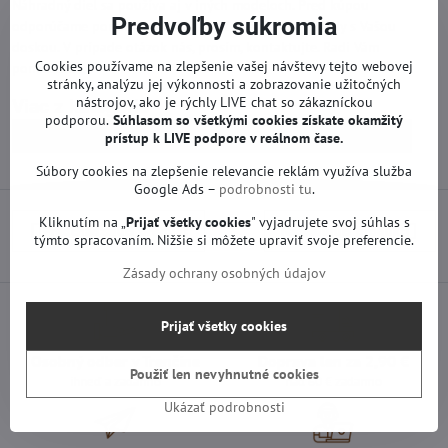
Náhradný diel sa používa aj v iných modeloch. Pred kúpou
Predvoľby súkromia
odporúčame poriadne skontrolovať akékoľvek rozdiely s Vašou
doskou. V prípade otázok nás, prosím, kontaktujte. Radi Vám
Cookies používame na zlepšenie vašej návštevy tejto webovej
pomôžeme.
stránky, analýzu jej výkonnosti a zobrazovanie užitočných
nástrojov, ako je rýchly LIVE chat so zákazníckou
Viac z kategórie
podporou.
Súhlasom so všetkými cookies získate
okamžitý
Náhradné diely | Samsung TV
Zdroje | Samsung TV
prístup k LIVE podpore v reálnom čase.
Súbory cookies na zlepšenie relevancie reklám využíva služba
Google Ads –
podrobnosti tu
.
Kliknutím na „
Prijať všetky cookies
" vyjadrujete svoj súhlas s
Predchádzajúci produkt
Nasledujúci produkt
týmto spracovaním. Nižšie si môžete upraviť svoje preferencie.
Zásady ochrany osobných údajov
Prijať všetky cookies
Osobný odber v Trenčíne
Doprava len za 2,90 €
Použiť len nevyhnutné cookies
ihneď a zadarmo
nad 60 € zadarmo
Ukázať podrobnosti