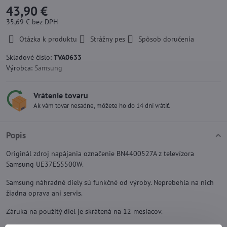
43,90 €
35,69 €
bez DPH
Otázka k produktu
Strážny pes
Spôsob doručenia
Skladové číslo:
TVA0633
Výrobca:
Samsung
Vrátenie tovaru
Ak vám tovar nesadne, môžete ho do 14 dní vrátiť.
Popis
Originál zdroj napájania označenie BN4400527A z televízora
Samsung UE37ES5500W.
Samsung náhradné diely sú funkčné od výroby. Neprebehla na nich
žiadna oprava ani servis.
Záruka na použitý diel je skrátená na 12 mesiacov.