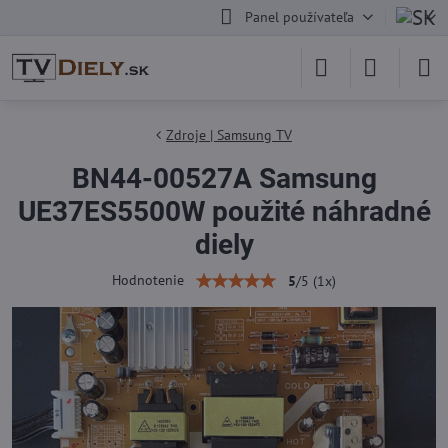
Panel používateľa
Zdroje | Samsung TV
BN44-00527A Samsung
UE37ES5500W použité náhradné
diely
Hodnotenie
5
/
5
(
1
x)