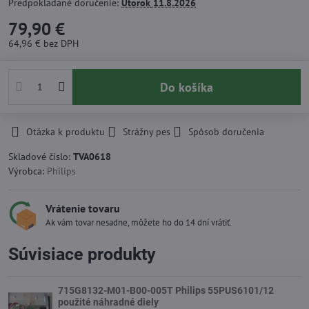
Predpokladané doručenie:
Utorok
11.8.2026
79,90 €
64,96 €
bez DPH
Do košíka
Otázka k produktu
Strážny pes
Spôsob doručenia
Skladové číslo:
TVA0618
Výrobca:
Philips
Vrátenie tovaru
Ak vám tovar nesadne, môžete ho do 14 dní vrátiť.
Súvisiace produkty
715G8132-M01-B00-005T Philips 55PUS6101/12
použité náhradné diely