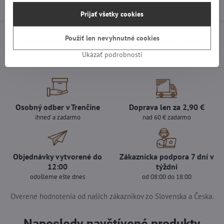
Prijať všetky cookies
Použiť len nevyhnutné cookies
Predchádzajúci produkt
Nasledujúci produkt
Ukázať podrobnosti
Osobný odber v Trenčíne
Doprava len za 2,90 €
ihneď a zadarmo
nad 60 € zadarmo
Objednávky vytvorené do
Zákaznícka podpora 7 dní v
12:00
týždni
odošleme ešte dnes
od 08:00 do 18:00
Overené hodnotenia od našich zákazníkov zo Slovenska a Česka.
Naposledy navštívené produkty