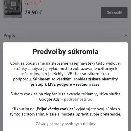
Vypredané
79,90 €
Zobraziť
Popis
Základná doska 715G8132-M01-B00-005T pochádzajúca z televízora
Predvoľby súkromia
Philips 49PUS6101/12.
Riadiaca doska zabezpečuje riadenie celého televízora. Na týchto
Cookies používame na zlepšenie vašej návštevy tejto webovej
stránky, analýzu jej výkonnosti a zobrazovanie užitočných
doskách sa nachádzajú konektory na pripojenie antény alebo
nástrojov, ako je rýchly LIVE chat so zákazníckou
káblového set-top boxu, HDMI porty na pripojenie rôznych zariadení,
podporou.
Súhlasom so všetkými cookies získate
okamžitý
ako napríklad konzol, prehrávačov Blu-ray a iných.
prístup k LIVE podpore v reálnom čase.
Na doske neprebehla žiadna oprava ani servis. Je testovaná a plne
Súbory cookies na zlepšenie relevancie reklám využíva služba
funkčná so zárukou 12 mesiacov.
Google Ads –
podrobnosti tu
.
Viac z kategórie
Kliknutím na „
Prijať všetky cookies
" vyjadrujete svoj súhlas s
týmto spracovaním. Nižšie si môžete upraviť svoje preferencie.
Náhradné diely | Philips TV
Zásady ochrany osobných údajov
Základné dosky | Philips TV