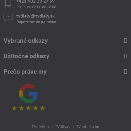
+421 902 39 27 39
PO-PI, od 08:00 do 18:00
tvdiely​​@tvdiely​​.sk
Odpovieme do pár minút.
Vybrané odkazy
Užitočné odkazy
Prečo práve my
TVdiely.sk
|
TVdíly.cz
|
TVpotalka.hu