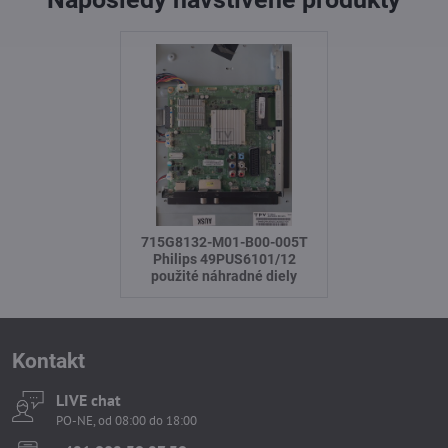
715G8132-M01-B00-005T
Philips 49PUS6101/12
použité náhradné diely
Kontakt
LIVE chat
PO-NE, od 08:00 do 18:00