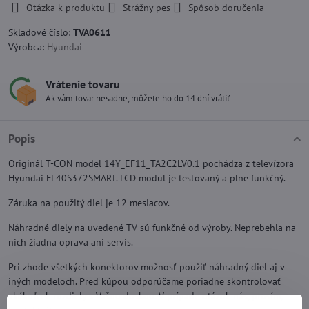
Otázka k produktu
Strážny pes
Spôsob doručenia
Skladové číslo:
TVA0611
Výrobca:
Hyundai
Vrátenie tovaru
Ak vám tovar nesadne, môžete ho do 14 dní vrátiť.
Popis
Originál T-CON model 14Y_EF11_TA2C2LV0.1 pochádza z televízora
Hyundai FL40S372SMART. LCD modul je testovaný a plne funkčný.
Záruka na použitý diel je 12 mesiacov.
Náhradné diely na uvedené TV sú funkčné od výroby. Neprebehla na
nich žiadna oprava ani servis.
Pri zhode všetkých konektorov možnosť použiť náhradný diel aj v
iných modeloch. Pred kúpou odporúčame poriadne skontrolovať
akékoľvek rozdiely s Vašou doskou. V prípade otázok nás, prosím,