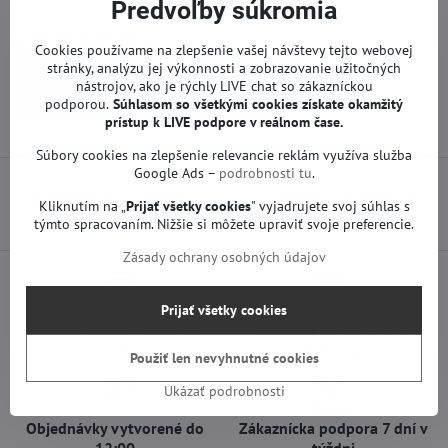
kontaktujte.
Predvoľby súkromia
Viac z kategórie
Cookies používame na zlepšenie vašej návštevy tejto webovej
stránky, analýzu jej výkonnosti a zobrazovanie užitočných
Náhradné diely | Sencor TV a iné značky
nástrojov, ako je rýchly LIVE chat so zákazníckou
podporou.
Súhlasom so všetkými cookies získate
okamžitý
T-con a iné | Sencor TV a iné značky
prístup k LIVE podpore v reálnom čase.
Súbory cookies na zlepšenie relevancie reklám využíva služba
Google Ads –
podrobnosti tu
.
Predchádzajúci produkt
Nasledujúci produkt
Kliknutím na „
Prijať všetky cookies
" vyjadrujete svoj súhlas s
týmto spracovaním. Nižšie si môžete upraviť svoje preferencie.
Zásady ochrany osobných údajov
Prijať všetky cookies
Osobný odber v Trenčíne
Doprava len za 2,90 €
ihneď a zadarmo
nad 60 € zadarmo
Použiť len nevyhnutné cookies
Ukázať podrobnosti
Objednávky vytvorené do
Zákaznícka podpora 7 dní v