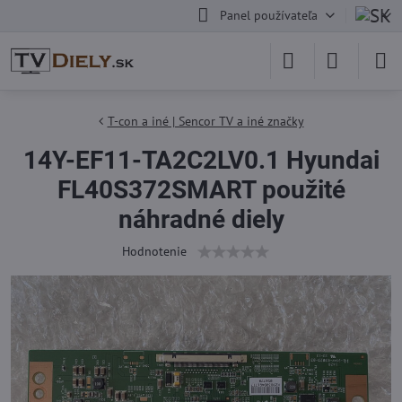
Panel používateľa
T-con a iné | Sencor TV a iné značky
14Y-EF11-TA2C2LV0.1 Hyundai
FL40S372SMART použité
náhradné diely
Hodnotenie