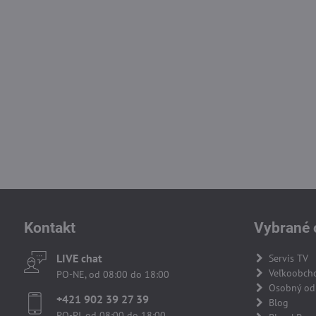
Kontakt
Vybrané 
LIVE chat
Servis TV
Veľkoobch
PO-NE, od 08:00 do 18:00
Osobný odb
+421 902 39 27 39
Blog
PO-PI, od 08:00 do 18:00