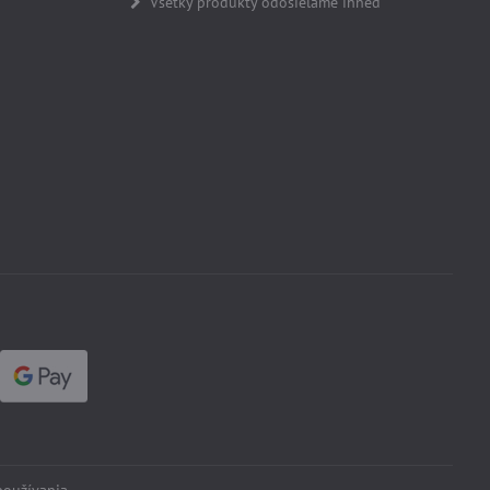
Všetky produkty odosielame ihneď