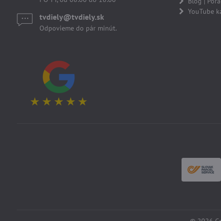
Blog | Por
YouTube k
tvdiely​​@tvdiely​​.sk
Odpovieme do pár minút.