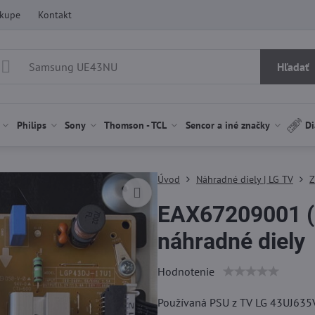
ákupe
Kontakt
Hľadať
Philips
Sony
Thomson - TCL
Sencor a iné značky
Di
Úvod
Náhradné diely | LG TV
Z
EAX67209001 (
náhradné diely
Hodnotenie
Používaná PSU z TV LG 43UJ635V.