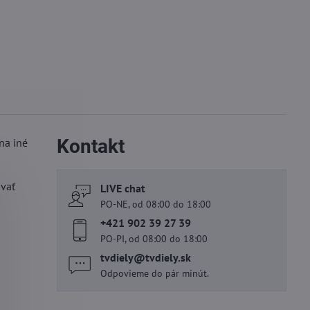
Kontakt
na iné
ovať
LIVE chat
PO-NE, od 08:00 do 18:00
+421 902 39 27 39
PO-PI, od 08:00 do 18:00
tvdiely​@tvdiely​.sk
Odpovieme do pár minút.