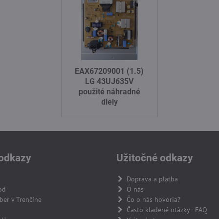
EAX67209001 (1.5)
LG 43UJ635V
použité náhradné
diely
odkazy
Užitočné odkazy
Doprava a platba
od
O nás
er v Trenčíne
Čo o nás hovoria?
Často kladené otázky - FAQ