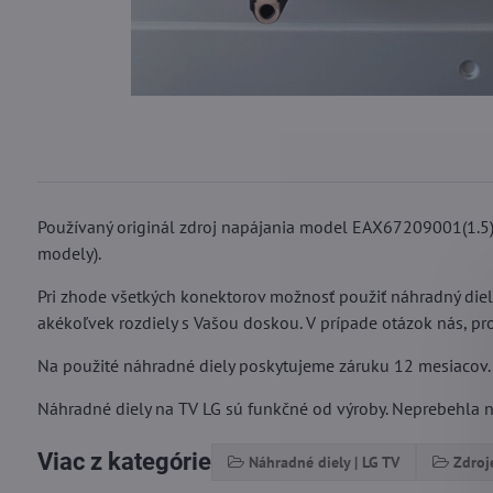
Používaný originál zdroj napájania model EAX67209001(1.5)
modely).
Pri zhode všetkých konektorov možnosť použiť náhradný die
akékoľvek rozdiely s Vašou doskou. V prípade otázok nás, pro
Na použité náhradné diely poskytujeme záruku 12 mesiacov.
Náhradné diely na TV LG sú funkčné od výroby. Neprebehla na
Viac z kategórie
Náhradné diely | LG TV
Zdroj