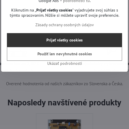
Google Ads –
podrobnosti tu
.
Kliknutím na „
Prijať všetky cookies
" vyjadrujete svoj súhlas s
týmto spracovaním. Nižšie si môžete upraviť svoje preferencie.
Zásady ochrany osobných údajov
Prijať všetky cookies
Použiť len nevyhnutné cookies
oprava len za 2,90 €
Objednávky vytvorené d
Ukázať podrobnosti
nad 60 € zadarmo
odošleme ešte dnes
Overené hodnotenia od našich zákazníkov zo Slovenska a Česka.
Naposledy navštívené produkty