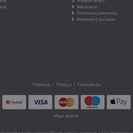
adňa
Vrátenie tovaru
anál
Reklamácia
Obchodné podmienky
Reklamačný poriadok
TVdiely.sk
|
TVdíly.cz
|
TVpotalka.hu
Mapa stránok