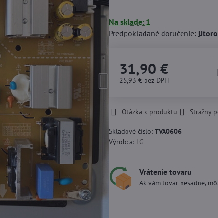
Na sklade: 1
Predpokladané doručenie:
Utoro
31,90 €
25,93 €
bez DPH
Otázka k produktu
Strážny p
Skladové číslo:
TVA0606
Výrobca:
LG
Vrátenie tovaru
Ak vám tovar nesadne, môž