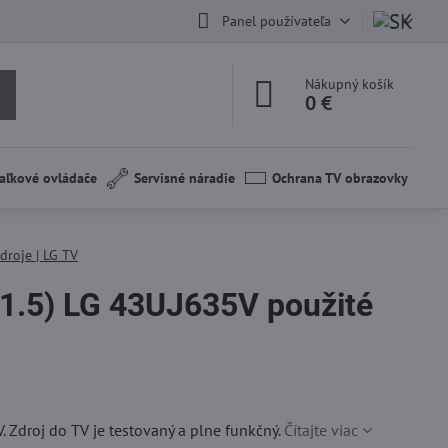
Panel používateľa
Nákupný košík
0 €
aľkové ovládače
Servisné náradie
Ochrana TV obrazovky
droje | LG TV
1.5) LG 43UJ635V použité
 Zdroj do TV je testovaný a plne funkčný.
Čítajte viac