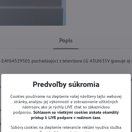
Popis
 EAY64529501 pochádzajúci z televízora LG 43UJ635V (pasuje aj 
l aj v iných modeloch. Pred kúpou odporúčame poriadne skontrol
Predvoľby súkromia
sím, kontaktujte.
Cookies používame na zlepšenie vašej návštevy tejto webovej
stránky, analýzu jej výkonnosti a zobrazovanie užitočných
nástrojov, ako je rýchly LIVE chat so zákazníckou
 nich žiadna oprava ani servis.
podporou.
Súhlasom so všetkými cookies získate
okamžitý
prístup k LIVE podpore v reálnom čase.
e | LG TV
Súbory cookies na zlepšenie relevancie reklám využíva služba