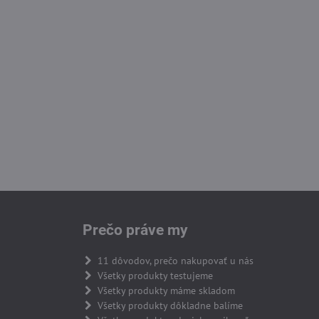
Prečo práve my
11 dôvodov, prečo nakupovať u nás
Všetky produkty testujeme
Všetky produkty máme skladom
Všetky produkty dôkladne balíme