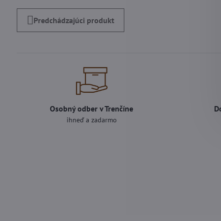
Predchádzajúci produkt
Osobný odber v Trenčíne
D
ihneď a zadarmo