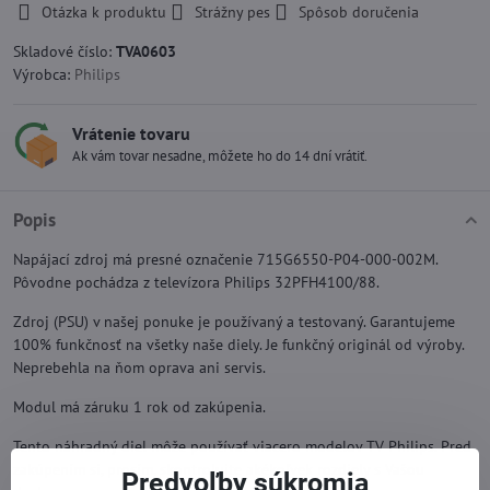
Otázka k produktu
Strážny pes
Spôsob doručenia
Skladové číslo:
TVA0603
Výrobca:
Philips
Vrátenie tovaru
Ak vám tovar nesadne, môžete ho do 14 dní vrátiť.
Popis
Napájací zdroj má presné označenie 715G6550-P04-000-002M.
Pôvodne pochádza z televízora Philips 32PFH4100/88.
Zdroj (PSU) v našej ponuke je používaný a testovaný. Garantujeme
100% funkčnosť na všetky naše diely. Je funkčný originál od výroby.
Neprebehla na ňom oprava ani servis.
Modul má záruku 1 rok od zakúpenia.
Tento náhradný diel môže používať viacero modelov TV Philips. Pred
zakúpením si, prosím, skontrolujte akékoľvek rozdiely s Vašou
Predvoľby súkromia