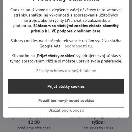
doskou.
Cookies používame na zlepšenie vašej návštevy tejto webovej
Viac z kategórie
stránky, analýzu jej výkonnosti a zobrazovanie užitočných
nástrojov, ako je rýchly LIVE chat so zákazníckou
Náhradné diely | Philips TV
Zdroje | Philips TV
podporou.
Súhlasom so všetkými cookies získate
okamžitý
prístup k LIVE podpore v reálnom čase.
Súbory cookies na zlepšenie relevancie reklám využíva služba
Google Ads –
podrobnosti tu
.
Predchádzajúci produkt
Nasledujúci produkt
Kliknutím na „
Prijať všetky cookies
" vyjadrujete svoj súhlas s
týmto spracovaním. Nižšie si môžete upraviť svoje preferencie.
Zásady ochrany osobných údajov
Prijať všetky cookies
Osobný odber v Trenčíne
Doprava len za 2,90 €
ihneď a zadarmo
nad 60 € zadarmo
Použiť len nevyhnutné cookies
Ukázať podrobnosti
Objednávky vytvorené do
Zákaznícka podpora 7 dní v
12:00
týždni
odošleme ešte dnes
od 08:00 do 18:00