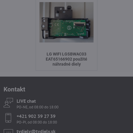
LG WIFI LGSBWAC03
EAT65166902 použité
náhradné diely
Kontakt
LIVE chat
PO-NE, od 08:00 do 18:00
+421 902 39 27 39
PO-PI, od 08:00 do 18:00
tvdiely​​@tvdiely​​.sk