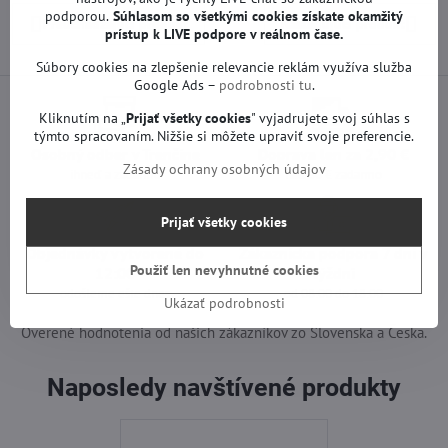
podporou.
Súhlasom so všetkými cookies získate
okamžitý
Predchádzajúci produkt
Nasledujúci produkt
prístup k LIVE podpore v reálnom čase.
Súbory cookies na zlepšenie relevancie reklám využíva služba
Google Ads –
podrobnosti tu
.
Kliknutím na „
Prijať všetky cookies
" vyjadrujete svoj súhlas s
týmto spracovaním. Nižšie si môžete upraviť svoje preferencie.
Osobný odber v Trenčíne
Doprava len za 2,90 €
Zásady ochrany osobných údajov
ihneď a zadarmo
nad 60 € zadarmo
Prijať všetky cookies
Objednávky vytvorené do
Zákaznícka podpora 7 dní v
Použiť len nevyhnutné cookies
12:00
týždni
odošleme ešte dnes
od 08:00 do 18:00
Ukázať podrobnosti
Overené hodnotenia od našich zákazníkov zo Slovenska a Česka.
Naposledy navštívené produkty