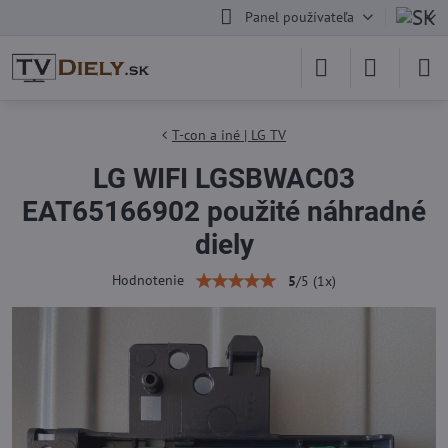
Panel používateľa
T-con a iné | LG TV
LG WIFI LGSBWAC03
EAT65166902 použité náhradné
diely
Hodnotenie
5
/
5
(
1
x)