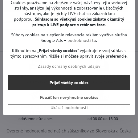
Cookies používame na zlepšenie vašej návštevy tejto webovej
Náhradné diely | Sony TV
Základné dosky | Sony TV
stránky, analýzu jej výkonnosti a zobrazovanie užitočných
nástrojov, ako je rýchly LIVE chat so zákazníckou
podporou.
Súhlasom so všetkými cookies získate
okamžitý
prístup k LIVE podpore v reálnom čase.
Súbory cookies na zlepšenie relevancie reklám využíva služba
Predchádzajúci produkt
Nasledujúci produkt
Google Ads –
podrobnosti tu
.
Kliknutím na „
Prijať všetky cookies
" vyjadrujete svoj súhlas s
týmto spracovaním. Nižšie si môžete upraviť svoje preferencie.
Zásady ochrany osobných údajov
Osobný odber v Trenčíne
Doprava len za 2,90 €
ihneď a zadarmo
nad 60 € zadarmo
Prijať všetky cookies
Použiť len nevyhnutné cookies
Objednávky vytvorené do
Zákaznícka podpora 7 dní v
Ukázať podrobnosti
12:00
týždni
odošleme ešte dnes
od 08:00 do 18:00
Overené hodnotenia od našich zákazníkov zo Slovenska a Česka.