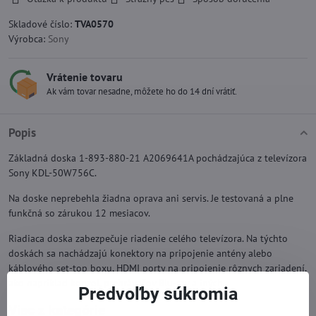
Skladové číslo:
TVA0570
Výrobca:
Sony
Vrátenie tovaru
Ak vám tovar nesadne, môžete ho do 14 dní vrátiť.
Popis
Základná doska 1-893-880-21 A2069641A pochádzajúca z televízora
Sony KDL-50W756C.
Na doske neprebehla žiadna oprava ani servis. Je testovaná a plne
funkčná so zárukou 12 mesiacov.
Riadiaca doska zabezpečuje riadenie celého televízora. Na týchto
doskách sa nachádzajú konektory na pripojenie antény alebo
káblového set-top boxu, HDMI porty na pripojenie rôznych zariadení,
ako napríklad konzol, prehrávačov Blu-ray a iných.
Predvoľby súkromia
Viac z kategórie