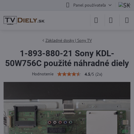
Panel používateľa
Základné dosky | Sony TV
1-893-880-21 Sony KDL-
50W756C použité náhradné diely
Hodnotenie
4.5
/
5
(
2
x)