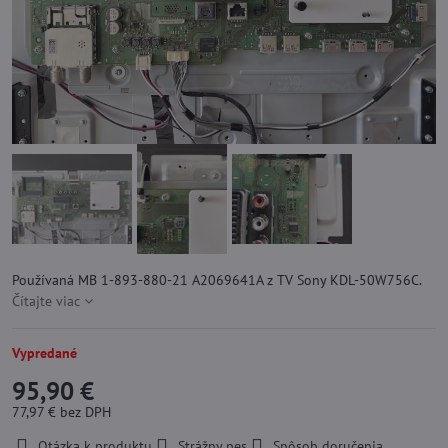
Používaná MB 1-893-880-21 A2069641A z TV Sony KDL-50W756C.
Čítajte viac
Vypredané
95,90 €
77,97 €
bez DPH
Otázka k produktu
Strážny pes
Spôsob doručenia