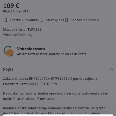
109 €
88,62 €
bez DPH
Otázka k produktu
Strážny pes
Spôsob doručenia
Skladové číslo:
TVA0552
Výrobca:
Samsung
Vrátenie tovaru
Ak vám tovar nesadne, môžete ho do 14 dní vrátiť.
Popis
Základná doska BN4102751A BN9415312X pochádzajúca z
televízora Samsung UE58TU7172U.
Na doske neprebehla žiadna oprava ani servis. Je testovaná a plne
funkčná so zárukou 12 mesiacov.
Riadiaca doska zabezpečuje riadenie celého televízora. Na týchto
doskách sa nachádzajú konektory na pripojenie antény alebo