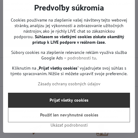
káblového set-top boxu, HDMI porty na pripojenie rôznych zariadení,
Predvoľby súkromia
ako napríklad konzol, prehrávačov Blu-ray a iných.
Cookies používame na zlepšenie vašej návštevy tejto webovej
Viac z kategórie
stránky, analýzu jej výkonnosti a zobrazovanie užitočných
Náhradné diely | Samsung TV
nástrojov, ako je rýchly LIVE chat so zákazníckou
podporou.
Súhlasom so všetkými cookies získate
okamžitý
Základné dosky | Samsung TV
prístup k LIVE podpore v reálnom čase.
Súbory cookies na zlepšenie relevancie reklám využíva služba
Google Ads –
podrobnosti tu
.
Kliknutím na „
Prijať všetky cookies
" vyjadrujete svoj súhlas s
Predchádzajúci produkt
Nasledujúci produkt
týmto spracovaním. Nižšie si môžete upraviť svoje preferencie.
Zásady ochrany osobných údajov
Prijať všetky cookies
Osobný odber v Trenčíne
Doprava len za 2,90 €
Použiť len nevyhnutné cookies
ihneď a zadarmo
nad 60 € zadarmo
Ukázať podrobnosti