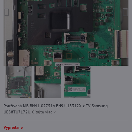
Používaná MB BN41-02751A BN94-15312X z TV Samsung
UE58TU7172U.
Čítajte viac
Vypredané