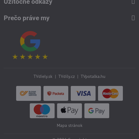
Užitočné odkazy
Prečo práve my
TVdiely.sk
|
TVdíly.cz
|
TVpotalka.hu
Mapa stránok