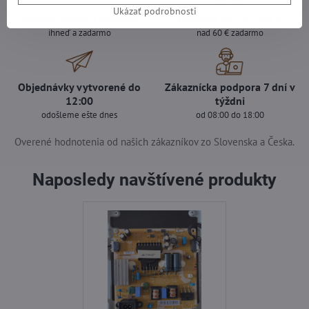
Ukázať podrobnosti
Osobný odber v Trenčíne
Doprava len za 2,90 €
ihneď a zadarmo
nad 60 € zadarmo
Objednávky vytvorené do
Zákaznícka podpora 7 dní v
12:00
týždni
odošleme ešte dnes
od 08:00 do 18:00
Overené hodnotenia od našich zákazníkov zo Slovenska a Česka.
Naposledy navštívené produkty