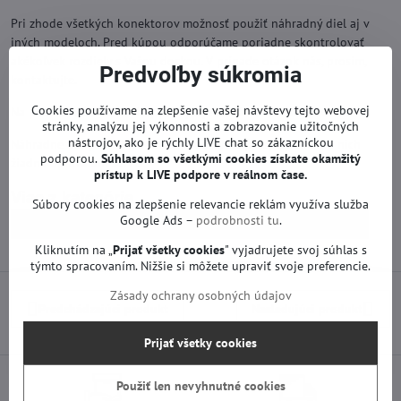
Pri zhode všetkých konektorov možnosť použiť náhradný diel aj v
iných modeloch. Pred kúpou odporúčame poriadne skontrolovať
akékoľvek rozdiely s Vašou doskou. V prípade otázok nás, prosím,
Predvoľby súkromia
kontaktujte.
Cookies používame na zlepšenie vašej návštevy tejto webovej
Na použité náhradné diely poskytujeme záruku 12 mesiacov.
stránky, analýzu jej výkonnosti a zobrazovanie užitočných
nástrojov, ako je rýchly LIVE chat so zákazníckou
Náhradné diely na TV sú funkčné od výroby. Neprebehla na nich
podporou.
Súhlasom so všetkými cookies získate
okamžitý
žiadna oprava ani servis.
prístup k LIVE podpore v reálnom čase.
Viac z kategórie
Súbory cookies na zlepšenie relevancie reklám využíva služba
Google Ads –
podrobnosti tu
.
Náhradné diely | Samsung TV
Zdroje | Samsung TV
Kliknutím na „
Prijať všetky cookies
" vyjadrujete svoj súhlas s
týmto spracovaním. Nižšie si môžete upraviť svoje preferencie.
Zásady ochrany osobných údajov
Predchádzajúci produkt
Nasledujúci produkt
Prijať všetky cookies
Použiť len nevyhnutné cookies