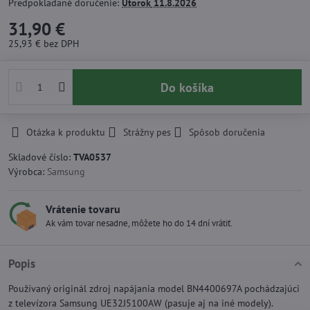
Predpokladané doručenie:
Utorok
11.8.2026
31,90 €
25,93 €
bez DPH
Do košíka
Otázka k produktu
Strážny pes
Spôsob doručenia
Skladové číslo:
TVA0537
Výrobca:
Samsung
Vrátenie tovaru
Ak vám tovar nesadne, môžete ho do 14 dní vrátiť.
Popis
Používaný originál zdroj napájania model BN4400697A pochádzajúci
z televízora Samsung UE32J5100AW (pasuje aj na iné modely).