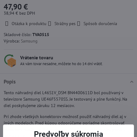
47,90 €
38,94 €
bez DPH
Otázka k produktu
Strážny pes
Spôsob doručenia
Skladové číslo:
TVA0515
Výrobca:
Samsung
Vrátenie tovaru
Ak vám tovar nesadne, môžete ho do 14 dní vrátiť.
Popis
Tento náhradný diel L46S1V_DSM BN4400611D bol používaný v
televízore Samsung UE46F5570SS. Je testovaný a plne funkčný. Na
diel poskytujeme záruku 12 mesiacov.
Pri zhode všetkých konektorov možnosť použiť náhradný diel aj v
iných modeloch. Pred kúpou odporúčame poriadne skontrolovať
akékoľvek rozdiely s Vašou doskou. V prípade otázok nás, prosím,
Predvoľby súkromia
kontaktujte.