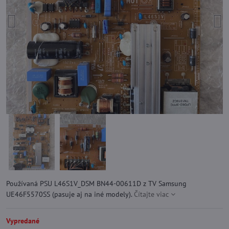
Používaná PSU L46S1V_DSM BN44-00611D z TV Samsung
UE46F5570SS (pasuje aj na iné modely).
Čítajte viac
Vypredané