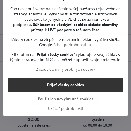
Cookies používame na zlepšenie vašej návštevy tejto webovej
Viac z kategórie
stránky, analýzu jej výkonnosti a zobrazovanie užitočných
Náhradné diely | Samsung TV
Zdroje | Samsung TV
nástrojov, ako je rýchly LIVE chat so zákazníckou
podporou.
Súhlasom so všetkými cookies získate
okamžitý
prístup k LIVE podpore v reálnom čase.
Súbory cookies na zlepšenie relevancie reklám využíva služba
Google Ads –
podrobnosti tu
.
Predchádzajúci produkt
Nasledujúci produkt
Kliknutím na „
Prijať všetky cookies
" vyjadrujete svoj súhlas s
týmto spracovaním. Nižšie si môžete upraviť svoje preferencie.
Zásady ochrany osobných údajov
Osobný odber v Trenčíne
Doprava len za 2,90 €
Prijať všetky cookies
ihneď a zadarmo
nad 60 € zadarmo
Použiť len nevyhnutné cookies
Ukázať podrobnosti
Objednávky vytvorené do
Zákaznícka podpora 7 dní v
12:00
týždni
odošleme ešte dnes
od 08:00 do 18:00