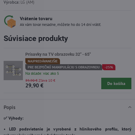
Výrobca:
LG (AM)
Vrátenie tovaru
Ak vám tovar nesadne, môžete ho do 14 dní vrátiť.
Súvisiace produkty
Prísavky na TV obrazovku 32" - 65"
NAJPREDÁVANEJŠIE
PRE BEZPEČNÚ MANIPULÁCIU S OBRAZOVKOU
-25%
Na sklade: viac ako 5
39,90 €
Zľava 10 €
Do košíka
29,90 €
Popis
✅ Výhody:
•
LED podsvietenie je vyrobené z hliníkového profilu, ktorý