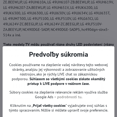
ZE.BEEWLJP, LG 49UH610A, LG 49UH6107-ZB.BEEWLJP, LG 49UH619V,
LG 49UH6207-ZA.BEEWLJP, LG 49UH651V, LG 49UK6200, LG
49UK6300, LG 49UJ6300, LG 49UJ630V, LG 49UJ634V, LG 49UJ635T,
LG 49UM7300, LG 49LF5100, LG 49LF510V, LG 49LG63CJ, LG
49LJ624V-ZC.BEEGLJP, LG 49LJ624V-ZC.BEEGLJP, LG 49LF510V-
ZA.BEEYLJP, NC490DGE-SADP, NC490DGE-SADP5, hc490dgn-slnx5-
514x a iné.
Tieto modely TV môžu používať rôzne druhy LED podsvietení (rôzny
počet LED diód a pod). Pred objednaním, prosím, skontrolujte, či Váš
Predvoľby súkromia
TV naozaj používa tento druh LED pásov.
V prípade záujmu Vám s
kontrolou radi pomôžeme.
Cookies používame na zlepšenie vašej návštevy tejto webovej
stránky, analýzu jej výkonnosti a zobrazovanie užitočných
nástrojov, ako je rýchly LIVE chat so zákazníckou
podporou.
Súhlasom so všetkými cookies získate
okamžitý
prístup k LIVE podpore v reálnom čase.
Súbory cookies na zlepšenie relevancie reklám využíva služba
Google Ads –
podrobnosti tu
.
Kliknutím na „
Prijať všetky cookies
" vyjadrujete svoj súhlas s
týmto spracovaním. Nižšie si môžete upraviť svoje preferencie.