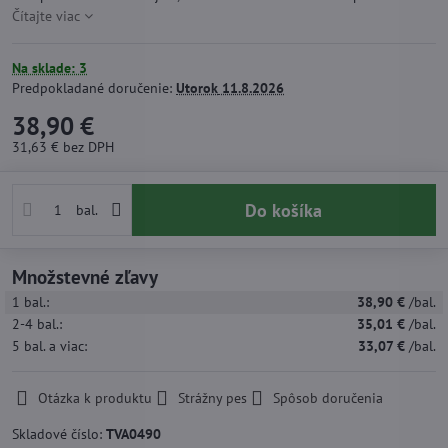
Čítajte viac
Na sklade: 3
Predpokladané doručenie:
Utorok
11.8.2026
38,90 €
31,63 €
bez DPH
Do košíka
bal.
Množstevné zľavy
1
bal.:
38,90 €
/bal.
2-4
bal.:
35,01 €
/bal.
5
bal.
a viac
:
33,07 €
/bal.
Otázka k produktu
Strážny pes
Spôsob doručenia
Skladové číslo:
TVA0490