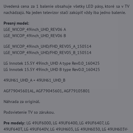
Uvedená cena za 1 balenie obsahuje všetky LED pásy, ktoré sa v TV
nachádzajú. Na jeden televízor stačí zakúpiť vždy iba jedno balenie.
Presný model:
LGE_WICOP_49inch_UHD_REV06 A
LGE_WICOP_49inch_UHD_REV06 B
LGE_WICOP_49inch_UHD/FHD_REV05_A_150514
LGE_WICOP_49inch_UHD/FHD_REV05_B_150514
LG Innotek 15.5Y 49inch_UHD A type Rev0.0_160425
LG Innotek 15.5Y 49inch_UHD B type Rev0.0_160425
49UH61_UHD_A + 49UH61_UHD_B
AGF79045601AL, AGF79045601, AGF79105801
Náhrada za originál.
Podsvietenie TV so zárukou.
Pre modely:
LG 49UF6000, LG 49UF6400, LG 49UF6407, LG
49UF640T, LG 49UF640V, LG 49UH603, LG 49UH6030, LG 49UH603V-