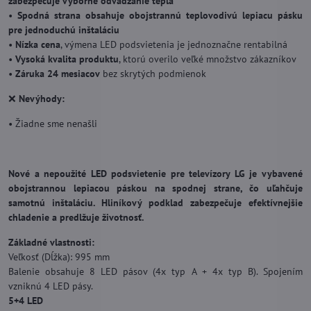
zabezpečuje výborné odvádzanie tepla
•
Spodná strana obsahuje obojstrannú teplovodivú lepiacu pásku
pre jednoduchú inštaláciu
•
Nízka cena
, výmena LED podsvietenia je jednoznačne rentabilná
•
Vysoká kvalita produktu
, ktorú overilo veľké množstvo zákazníkov
•
Záruka 24 mesiacov
bez skrytých podmienok
❌
Nevýhody:
• Žiadne sme nenašli
Nové a nepoužité LED podsvietenie pre televízory LG je vybavené
obojstrannou lepiacou páskou na spodnej strane, čo uľahčuje
samotnú inštaláciu. Hliníkový podklad zabezpečuje efektívnejšie
chladenie a predlžuje životnosť.
Základné vlastnosti:
Veľkosť (Dĺžka): 995 mm
Balenie obsahuje 8 LED pásov (4x typ A + 4x typ B). Spojením
vzniknú 4 LED pásy.
5+4 LED