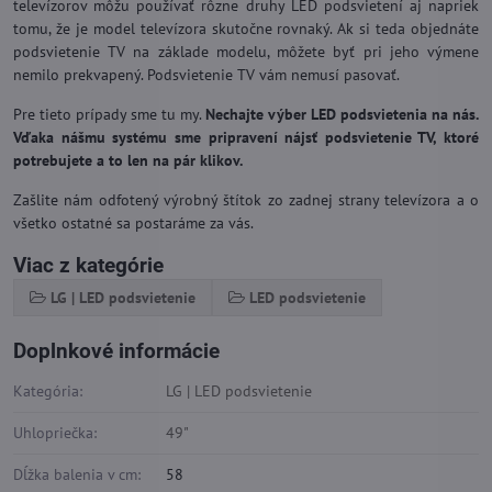
televízorov môžu používať rôzne druhy LED podsvietení aj napriek
tomu, že je model televízora skutočne rovnaký. Ak si teda objednáte
podsvietenie TV na základe modelu, môžete byť pri jeho výmene
nemilo prekvapený. Podsvietenie TV vám nemusí pasovať.
Pre tieto prípady sme tu my.
Nechajte výber LED podsvietenia na nás.
Vďaka nášmu systému sme pripravení nájsť podsvietenie TV, ktoré
potrebujete a to len na pár klikov.
Zašlite nám odfotený výrobný štítok zo zadnej strany televízora a o
všetko ostatné sa postaráme za vás.
Viac z kategórie
LG | LED podsvietenie
LED podsvietenie
Doplnkové informácie
Kategória:
LG | LED podsvietenie
Uhlopriečka:
49"
Dĺžka balenia v cm:
58