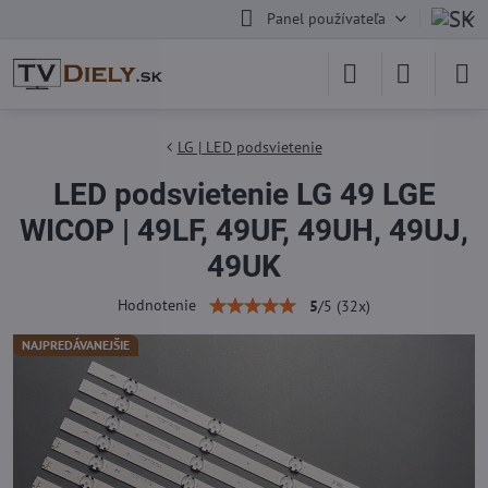
Panel používateľa
LG | LED podsvietenie
LED podsvietenie LG 49 LGE
WICOP | 49LF, 49UF, 49UH, 49UJ,
49UK
Hodnotenie
5
/
5
(
32
x)
NAJPREDÁVANEJŠIE