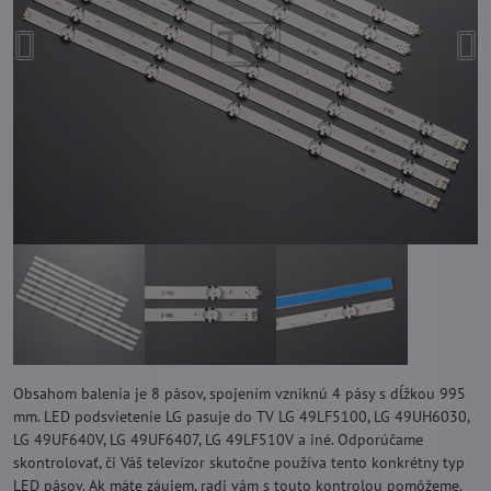
Obsahom balenia je 8 pásov, spojením vzniknú 4 pásy s dĺžkou 995
mm. LED podsvietenie LG pasuje do TV LG 49LF5100, LG 49UH6030,
LG 49UF640V, LG 49UF6407, LG 49LF510V a iné. Odporúčame
skontrolovať, či Váš televízor skutočne používa tento konkrétny typ
LED pásov. Ak máte záujem, radi vám s touto kontrolou pomôžeme.