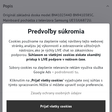
Popis
Originál základná doska model BN4102344D BN9410385C.
Mainboard pochádza z televízora Samsung UE55JU6872U.
Záruka na použité náhradné TV diely je 1 rok.
Predvoľby súkromia
Pred kúpou odporúčame poriadne skontrolovať akékoľvek rozdiely s
Cookies používame na zlepšenie vašej návštevy tejto webovej
Vašou doskou (hlavne káble na pripojenie obrazovky, zdroja a pod).
stránky, analýzu jej výkonnosti a zobrazovanie užitočných
Rovnako dôležitá môže byť zhoda modelového čísla dosky, ktoré
nástrojov, ako je rýchly LIVE chat so zákazníckou
začína BN94. V prípade otázok nás môžete kontaktovať.
podporou.
Súhlasom so všetkými cookies získate
okamžitý
prístup k LIVE podpore v reálnom čase.
Viac z kategórie
Súbory cookies na zlepšenie relevancie reklám využíva služba
Náhradné diely | Samsung TV
Google Ads –
podrobnosti tu
.
Základné dosky | Samsung TV
Kliknutím na „
Prijať všetky cookies
" vyjadrujete svoj súhlas s
týmto spracovaním. Nižšie si môžete upraviť svoje preferencie.
Zásady ochrany osobných údajov
Predchádzajúci produkt
Nasledujúci produkt
Prijať všetky cookies