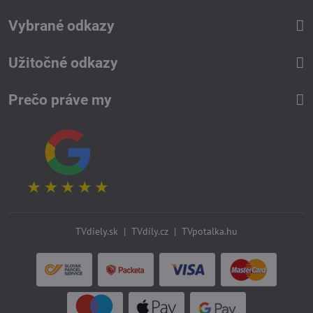
Vybrané odkazy
Užitočné odkazy
Prečo práve my
TVdiely.sk
|
TVdíly.cz
|
TVpotalka.hu