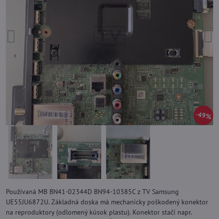
49%
Používaná MB BN41-02344D BN94-10385C z TV Samsung
UE55JU6872U. Základná doska má mechanicky poškodený konektor
na reproduktory (odlomený kúsok plastu). Konektor stačí napr.