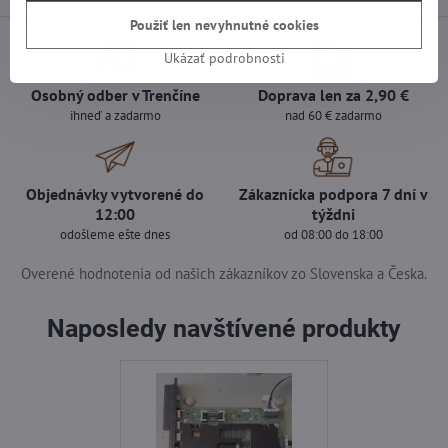
Použiť len nevyhnutné cookies
Ukázať podrobnosti
Osobný odber v Trenčíne
Doprava len za 2,90 €
ihneď a zadarmo
nad 60 € zadarmo
Objednávky vytvorené do
Zákaznícka podpora 7 dní v
12:00
týždni
odošleme ešte dnes
od 08:00 do 18:00
Overené hodnotenia od našich zákazníkov zo Slovenska a Česka.
Naposledy navštívené produkty