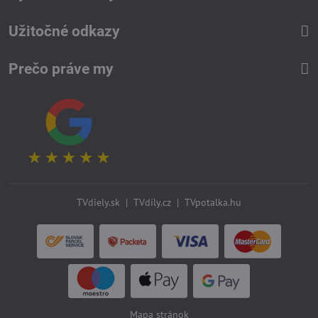
Užitočné odkazy
Prečo práve my
TVdiely.sk
|
TVdíly.cz
|
TVpotalka.hu
Mapa stránok