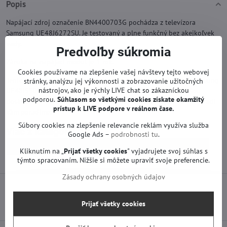
Popis
Napájací zdroj označenie BN4400703G pochádza z televízora
Samsung UE48J6272SU. Je testovaný a plne funkčný bez akejkoľvek
vady.
Predvoľby súkromia
Záruka na napájací modul je 1 rok.
Cookies používame na zlepšenie vašej návštevy tejto webovej
Tento náhradný diel sa vyskytuje aj v iných modeloch napr. Samsung
stránky, analýzu jej výkonnosti a zobrazovanie užitočných
nástrojov, ako je rýchly LIVE chat so zákazníckou
UE48J5502AK. Skontrolujte si, prosím, prípadnú zhodu s Vašou
podporou.
Súhlasom so všetkými cookies získate
okamžitý
doskou ešte pred kúpou. V prípade záujmu nám napíšte e-mail, radi
prístup k LIVE podpore v reálnom čase.
Vám poradíme.
Súbory cookies na zlepšenie relevancie reklám využíva služba
Viac z kategórie
Google Ads –
podrobnosti tu
.
Náhradné diely | Samsung TV
Zdroje | Samsung TV
Kliknutím na „
Prijať všetky cookies
" vyjadrujete svoj súhlas s
týmto spracovaním. Nižšie si môžete upraviť svoje preferencie.
Zásady ochrany osobných údajov
Predchádzajúci produkt
Nasledujúci produkt
Prijať všetky cookies