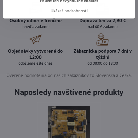
Použiť len nevyhnutné cookies
Ukázať podrobnosti
Osobný odber v Trenčíne
Doprava len za 2,90 €
ihneď a zadarmo
nad 60 € zadarmo
Objednávky vytvorené do
Zákaznícka podpora 7 dní v
12:00
týždni
odošleme ešte dnes
od 08:00 do 18:00
Overené hodnotenia od našich zákazníkov zo Slovenska a Česka.
Naposledy navštívené produkty