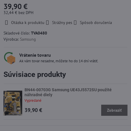
39,90 €
32,44 €
bez DPH
Otázka k produktu
Strážny pes
Spôsob doručenia
Skladové číslo:
TVA0480
Výrobca:
Samsung
Vrátenie tovaru
Ak vám tovar nesadne, môžete ho do 14 dní vrátiť.
Súvisiace produkty
BN44-00703G Samsung UE43J5572SU použité
náhradné diely
Vypredané
39,90 €
Zobraziť