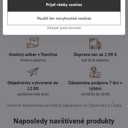
Prijať všetky cookies
Predchádzajúci produkt
Nasledujúci produkt
Použiť len nevyhnutné cookies
Ukázať podrobnosti
Osobný odber v Trenčíne
Doprava len za 2,90 €
ihneď a zadarmo
nad 60 € zadarmo
Objednávky vytvorené do
Zákaznícka podpora 7 dní v
12:00
týždni
odošleme ešte dnes
od 08:00 do 18:00
Overené hodnotenia od našich zákazníkov zo Slovenska a Česka.
Naposledy navštívené produkty