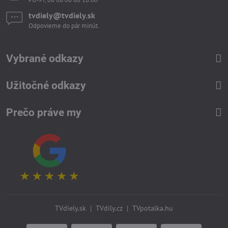
tvdiely​​@tvdiely​​.sk
Odpovieme do pár minút.
Vybrané odkazy
Užitočné odkazy
Prečo práve my
TVdiely.sk
|
TVdíly.cz
|
TVpotalka.hu