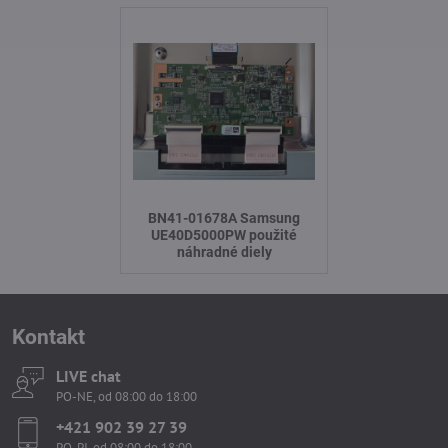
BN41-01678A Samsung
UE40D5000PW použité
náhradné diely
Kontakt
LIVE chat
PO-NE, od 08:00 do 18:00
+421 902 39 27 39
PO-PI, od 08:00 do 18:00