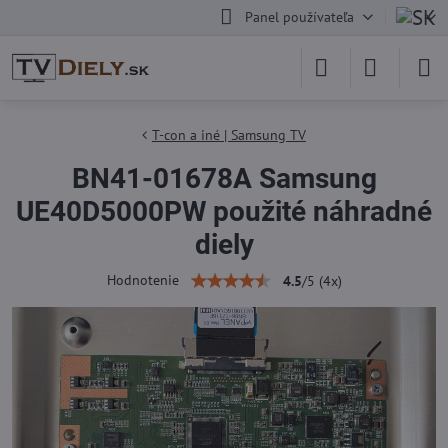
Panel používateľa
T-con a iné | Samsung TV
BN41-01678A Samsung
UE40D5000PW použité náhradné
diely
Hodnotenie
4.5
/
5
(
4
x)