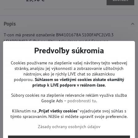
Popis
T-con má presné označenie BN4101678A S100FAPC2LV0.3
LSJ400HM02-S. Bol použitý v televízore model Samsung
UE40D5000PW.
Predvoľby súkromia
Tcon (LCD modul) prepája základnú dosku a obrazovku. Tento TV diel
Cookies používame na zlepšenie vašej návštevy tejto webovej
je používaný a testovaný. Garantujeme 100% funkčnosť na všetky
stránky, analýzu jej výkonnosti a zobrazovanie užitočných
naše diely. Použitý náhradný diel do televízora má záruku 12
nástrojov, ako je rýchly LIVE chat so zákazníckou
mesiacov od zakúpenia.
podporou.
Súhlasom so všetkými cookies získate
okamžitý
prístup k LIVE podpore v reálnom čase.
Tento T-CON sa používa aj v iných modeloch TV Samsung. V prípade
Súbory cookies na zlepšenie relevancie reklám využíva služba
otázok Vám radi poradíme.
Google Ads –
podrobnosti tu
.
Viac z kategórie
Kliknutím na „
Prijať všetky cookies
" vyjadrujete svoj súhlas s
týmto spracovaním. Nižšie si môžete upraviť svoje preferencie.
Náhradné diely | Samsung TV
Zásady ochrany osobných údajov
T-con a iné | Samsung TV