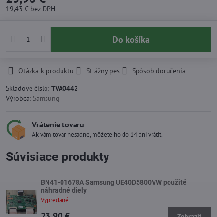
19,43 €
bez DPH
Do košíka
Otázka k produktu
Strážny pes
Spôsob doručenia
Skladové číslo:
TVA0442
Výrobca:
Samsung
Vrátenie tovaru
Ak vám tovar nesadne, môžete ho do 14 dní vrátiť.
Súvisiace produkty
BN41-01678A Samsung UE40D5800VW použité
náhradné diely
Vypredané
23,90 €
Zobraziť