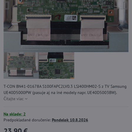
T-CON BN41-01678A S100FAPC2LV0.3 LSJ400HM02-S z TV Samsung
UE40D5000PW (pasuje aj na iné modely napr. UE40D5003BW).
Čítajte viac
Na sklade: 2
Predpokladané doručenie:
Pondelok
10.8.2026
23,90 €