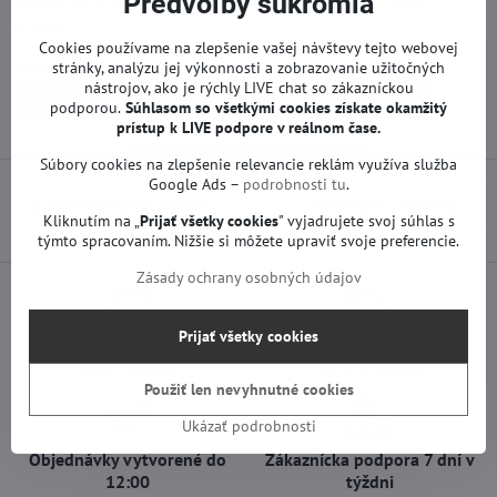
Predvoľby súkromia
zakúpením si, prosím, skontrolujte akékoľvek rozdiely s Vašou
doskou.
Cookies používame na zlepšenie vašej návštevy tejto webovej
Viac z kategórie
stránky, analýzu jej výkonnosti a zobrazovanie užitočných
nástrojov, ako je rýchly LIVE chat so zákazníckou
Náhradné diely | Philips TV
Zdroje | Philips TV
podporou.
Súhlasom so všetkými cookies získate
okamžitý
prístup k LIVE podpore v reálnom čase.
Súbory cookies na zlepšenie relevancie reklám využíva služba
Google Ads –
podrobnosti tu
.
Predchádzajúci produkt
Nasledujúci produkt
Kliknutím na „
Prijať všetky cookies
" vyjadrujete svoj súhlas s
týmto spracovaním. Nižšie si môžete upraviť svoje preferencie.
Zásady ochrany osobných údajov
Prijať všetky cookies
Osobný odber v Trenčíne
Doprava len za 2,90 €
ihneď a zadarmo
nad 60 € zadarmo
Použiť len nevyhnutné cookies
Ukázať podrobnosti
Objednávky vytvorené do
Zákaznícka podpora 7 dní v
12:00
týždni