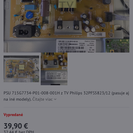
PSU 715G7734-P01-008-001H z TV Philips 32PFS5823/12 (pasuje aj
na iné modely).
Čítajte viac
Vypredané
39,90 €
32,44 €
bez DPH