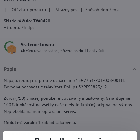
Otázka k produktu
Strážny pes
Spôsob doručenia
Skladové číslo:
TVA0420
Výrobca:
Philips
Vrátenie tovaru
Ak vám tovar nesadne, môžete ho do 14 dní vrátiť.
Popis
Napájací zdroj má presné označenie 715G7734-P01-008-001H.
Pôvodne pochádza z televízora Philips 32PFS5823/12.
Zdroj (PSU) v našej ponuke je používaný a testovaný. Garantujeme
100% funkčnosť na všetky naše diely. Je funkčný originál od výroby.
Neprebehla na ňom oprava ani servis.
Modul má záruku 1 rok od zakúpenia.
Tento náhradný diel môže používať viacero modelov TV Philips. Pred