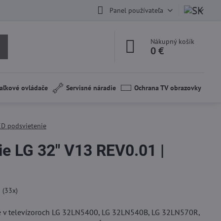
Panel používateľa
Nákupný košík
0 €
aľkové ovládače
Servisné náradie
Ochrana TV obrazovky
ED podsvietenie
ie LG 32" V13 REV0.01 |
5
(
33
x)
je v televízoroch LG 32LN5400, LG 32LN540B, LG 32LN570R,