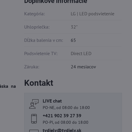
Doplnkové informácie
Kategória:
LG | LED podsvietenie
Uhlopriečka:
32"
Dĺžka balenia v cm:
65
Podsvietenie TV:
Direct LED
Záruka:
24 mesiacov
Kontakt
áska na
LIVE chat
PO-NE, od 08:00 do 18:00
+421 902 39 27 39
PO-PI, od 08:00 do 18:00
tvdiely​@tvdiely​.sk