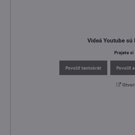
Videá Youtube sú
Prajete si
Povoliť tentokrát
Povoliť 
Otvori