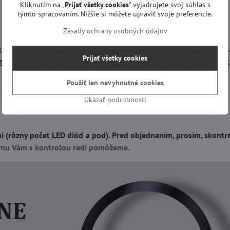
Kliknutím na „
Prijať všetky cookies
" vyjadrujete svoj súhlas s
týmto spracovaním. Nižšie si môžete upraviť svoje preferencie.
Zásady ochrany osobných údajov
32LN530B, LG 32LN536B, LG 32LN5400, LG 32LN540B, LG 32LN5
Prijať všetky cookies
 32LN570R, LG 32LN575S, LG 32LN575-ZE.BEEYLJP, LG 32LN575S
Použiť len nevyhnutné cookies
Ukázať podrobnosti
(rôzny počet LED diód a pod). Pred objednaním, prosím, skontrol
jmu Vám s kontrolou radi pomôžeme.