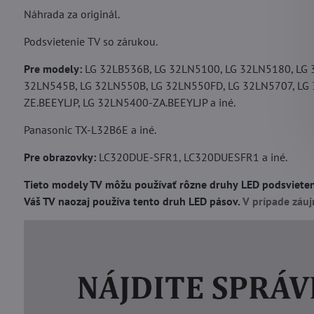
Náhrada za originál.
Podsvietenie TV so zárukou.
Pre modely:
LG 32LB536B, LG 32LN5100, LG 32LN5180, LG 
32LN545B, LG 32LN550B, LG 32LN550FD, LG 32LN5707, LG
ZE.BEEYLJP, LG 32LN5400-ZA.BEEYLJP a iné.
Panasonic TX-L32B6E a iné.
Pre obrazovky:
LC320DUE-SFR1, LC320DUESFR1 a iné.
Tieto modely TV môžu používať rôzne druhy LED podsvietení 
Váš TV naozaj používa tento druh LED pásov.
V prípade záu