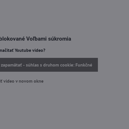
 blokované Voľbami súkromia
 načítať Youtube video?
a zapamätať - súhlas s druhom cookie: Funkčné
ť video v novom okne