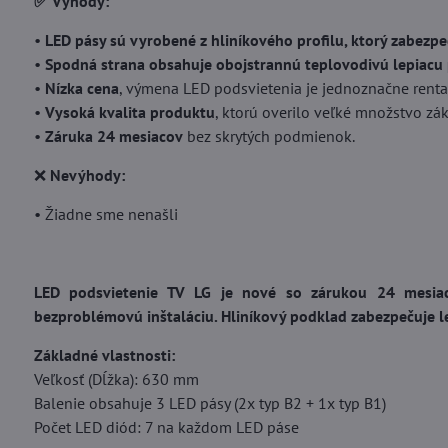
✅ Výhody:
•
LED pásy sú vyrobené z hliníkového profilu, ktorý zabezp
•
Spodná strana obsahuje obojstrannú teplovodivú lepiacu 
•
Nízka cena
, výmena LED podsvietenia je jednoznačne renta
•
Vysoká kvalita produktu
, ktorú overilo veľké množstvo zá
•
Záruka 24 mesiacov
bez skrytých podmienok.
❌
Nevýhody:
• Žiadne sme nenašli
LED podsvietenie TV LG je nové so zárukou 24 mesiac
bezproblémovú inštaláciu. Hliníkový podklad zabezpečuje le
Základné vlastnosti:
Veľkosť (Dĺžka): 630 mm
Balenie obsahuje 3 LED pásy (2x typ B2 + 1x typ B1)
Počet LED diód: 7 na každom LED páse