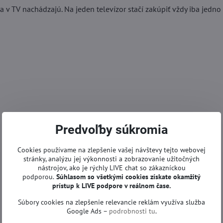
 v TV nachádzajú. Na jeden televízor stačí zakúpiť vždy iba jedno 
Predvoľby súkromia
Cookies používame na zlepšenie vašej návštevy tejto webovej
stránky, analýzu jej výkonnosti a zobrazovanie užitočných
nástrojov, ako je rýchly LIVE chat so zákazníckou
podporou.
Súhlasom so všetkými cookies získate
okamžitý
prístup k LIVE podpore v reálnom čase.
Súbory cookies na zlepšenie relevancie reklám využíva služba
Google Ads –
podrobnosti tu
.