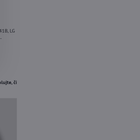
41B, LG
-
ujte, či