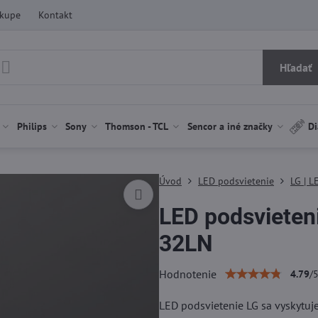
ákupe
Kontakt
Hľadať
Philips
Sony
Thomson - TCL
Sencor a iné značky
Di
Úvod
LED podsvietenie
LG | L
LED podsvieten
32LN
Hodnotenie
4.79
/
LED podsvietenie LG sa vyskytu