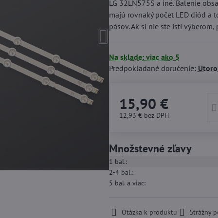
LG 32LN575S a iné. Balenie obs
majú rovnaký počet LED diód a t
pásov. Ak si nie ste istí výbero
Na sklade: viac ako 5
Predpokladané doručenie:
Utoro
15,90 €
12,93 €
bez DPH
Množstevné zľavy
1
bal.:
2-4
bal.:
5
bal.
a viac
:
Otázka k produktu
Strážny p