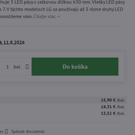
ahuje 3 LED pásy s celkovou dĺžkou 630 mm. Všetky LED pásy
o 7. V týchto modeloch LG sa používajú až 3 rôzne druhy LED
m, pomôžeme vám.
Čítajte viac
k
11.8.2026
Do košíka
bal.
15,90 €
/bal.
14,31 €
/bal.
13,52 €
/bal.
es
Spôsob doručenia