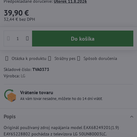
Predpokladané doručenie:
Utorok
11.8.2026
39,90 €
32,44 €
bez DPH
Do košíka
Otázka k produktu
Strážny pes
Spôsob doručenia
Skladové číslo:
TVA0373
Výrobca:
LG
Vrátenie tovaru
Ak vám tovar nesadne, môžete ho do 14 dní vrátiť.
Popis
Originál používaný zdroj napájania model EAX68249201(1.9)
EAY65228802 pochádza z televízora LG 50UN80003LC.