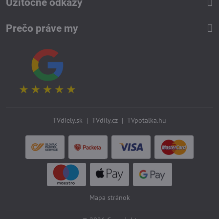
Užitočné odkazy
Prečo práve my
TVdiely.sk
|
TVdíly.cz
|
TVpotalka.hu
Mapa stránok