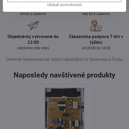
Ukázať podrobnosti
Osobný odber v Trenčíne
Doprava len za 2,90 €
ihneď a zadarmo
nad 60 € zadarmo
Objednávky vytvorené do
Zákaznícka podpora 7 dní v
12:00
týždni
odošleme ešte dnes
od 08:00 do 18:00
Overené hodnotenia od našich zákazníkov zo Slovenska a Česka.
Naposledy navštívené produkty