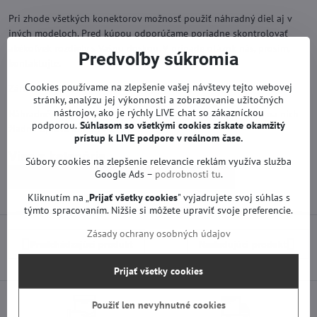
Pri zhode všetkých konektorov možnosť použiť náhradný diel aj v
iných modeloch. Pred kúpou odporúčame poriadne skontrolovať
akékoľvek rozdiely s Vašou doskou. V prípade otázok nás, prosím,
Predvoľby súkromia
kontaktujte.
Cookies používame na zlepšenie vašej návštevy tejto webovej
Záruka na použité náhradné diely je 12 mesiacov.
stránky, analýzu jej výkonnosti a zobrazovanie užitočných
nástrojov, ako je rýchly LIVE chat so zákazníckou
Náhradné diely na TV LG sú funkčné od výroby. Neprebehla na nich
podporou.
Súhlasom so všetkými cookies získate
okamžitý
žiadna oprava ani servis.
prístup k LIVE podpore v reálnom čase.
Viac z kategórie
Súbory cookies na zlepšenie relevancie reklám využíva služba
Google Ads –
podrobnosti tu
.
Náhradné diely | LG TV
Zdroje | LG TV
Kliknutím na „
Prijať všetky cookies
" vyjadrujete svoj súhlas s
týmto spracovaním. Nižšie si môžete upraviť svoje preferencie.
Zásady ochrany osobných údajov
Predchádzajúci produkt
Nasledujúci produkt
Prijať všetky cookies
Použiť len nevyhnutné cookies