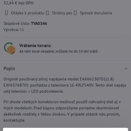
32,44 €
bez DPH
Otázka k produktu
Strážny pes
Spôsob doručenia
Skladové číslo:
TVA0346
Výrobca:
LG
Vrátenie tovaru
Ak vám tovar nesadne, môžete ho do 14 dní vrátiť.
Popis
Originál používaný zdroj napájania model EAX66230701(1.8)
EAY63768701 pochádza z televízora LG 49LF540V. Tento diel napája
celý televízor + LED podsvietenie.
Pri zhode všetkých konektorov možnosť použiť náhradný diel aj v
iných modeloch. Pred kúpou odporúčame poriadne skontrolovať
akékoľvek rozdiely s Vašou doskou. V prípade otázok nás, prosím,
kontaktujte.
Záruka na použité náhradné diely je 12 mesiacov.