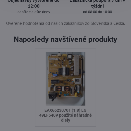
Objednávky vytvorené do
Zákaznícka podpora 7 dní v
12:00
týždni
odošleme ešte dnes
od 08:00 do 18:00
Overené hodnotenia od našich zákazníkov zo Slovenska a Česka.
Naposledy navštívené produkty
EAX66230701 (1.8) LG
49LF540V použité náhradné
diely