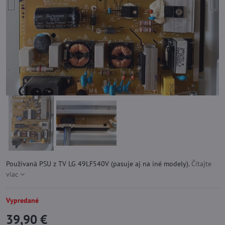
Používaná PSU z TV LG 49LF540V (pasuje aj na iné modely).
Čítajte
viac
Vypredané
39,90 €