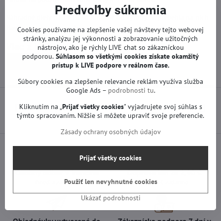
Predvoľby súkromia
Náhradné diely na TV LG sú funkčné od výroby. Neprebehla na nich
žiadna oprava ani servis.
Cookies používame na zlepšenie vašej návštevy tejto webovej
stránky, analýzu jej výkonnosti a zobrazovanie užitočných
Viac z kategórie
nástrojov, ako je rýchly LIVE chat so zákazníckou
podporou.
Súhlasom so všetkými cookies získate
okamžitý
Náhradné diely | LG TV
Zdroje | LG TV
prístup k LIVE podpore v reálnom čase.
Súbory cookies na zlepšenie relevancie reklám využíva služba
Google Ads –
podrobnosti tu
.
Kliknutím na „
Prijať všetky cookies
" vyjadrujete svoj súhlas s
Predchádzajúci produkt
Nasledujúci produkt
týmto spracovaním. Nižšie si môžete upraviť svoje preferencie.
Zásady ochrany osobných údajov
Prijať všetky cookies
Osobný odber v Trenčíne
Doprava len za 2,90 €
Použiť len nevyhnutné cookies
ihneď a zadarmo
nad 60 € zadarmo
Ukázať podrobnosti