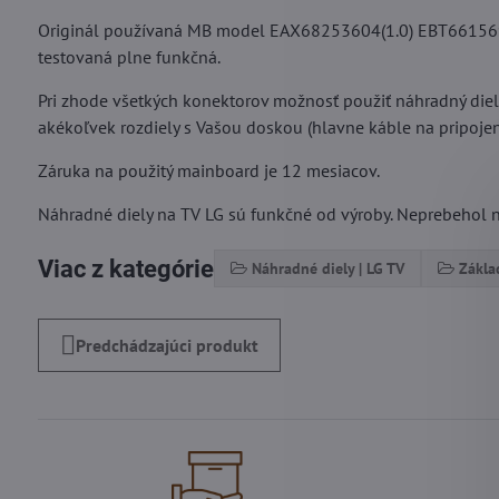
Originál používaná MB model EAX68253604(1.0) EBT661569
testovaná plne funkčná.
Pri zhode všetkých konektorov možnosť použiť náhradný die
akékoľvek rozdiely s Vašou doskou (hlavne káble na pripojeni
Záruka na použitý mainboard je 12 mesiacov.
Náhradné diely na TV LG sú funkčné od výroby. Neprebehol na
Viac z kategórie
Náhradné diely | LG TV
Zákla
Predchádzajúci produkt