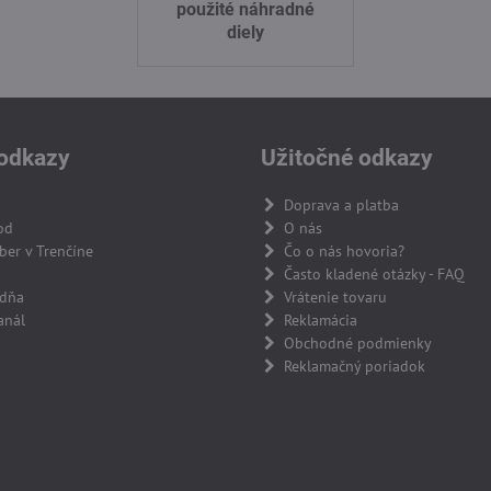
použité náhradné
diely
odkazy
Užitočné odkazy
Doprava a platba
od
O nás
er v Trenčíne
Čo o nás hovoria?
Často kladené otázky - FAQ
adňa
Vrátenie tovaru
anál
Reklamácia
Obchodné podmienky
Reklamačný poriadok