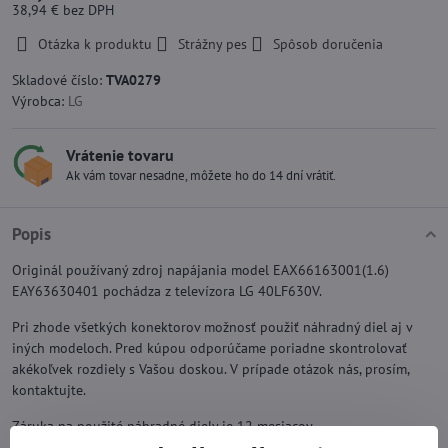
38,94 €
bez DPH
Otázka k produktu
Strážny pes
Spôsob doručenia
Skladové číslo:
TVA0279
Výrobca:
LG
Vrátenie tovaru
Ak vám tovar nesadne, môžete ho do 14 dní vrátiť.
Popis
Originál používaný zdroj napájania model EAX66163001(1.6)
EAY63630401 pochádza z televízora LG 40LF630V.
Pri zhode všetkých konektorov možnosť použiť náhradný diel aj v
iných modeloch. Pred kúpou odporúčame poriadne skontrolovať
akékoľvek rozdiely s Vašou doskou. V prípade otázok nás, prosím,
kontaktujte.
Záruka na použité náhradné diely je 12 mesiacov.