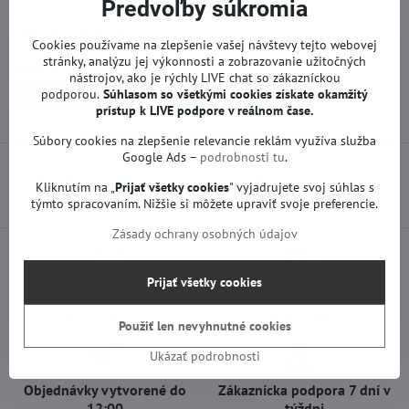
Predvoľby súkromia
Náhradné diely na TV LG sú funkčné od výroby. Neprebehla na nich
žiadna oprava ani servis.
Cookies používame na zlepšenie vašej návštevy tejto webovej
stránky, analýzu jej výkonnosti a zobrazovanie užitočných
Viac z kategórie
nástrojov, ako je rýchly LIVE chat so zákazníckou
podporou.
Náhradné diely | LG TV
Súhlasom so všetkými cookies získate
Zdroje | LG TV
okamžitý
prístup k LIVE podpore v reálnom čase.
Súbory cookies na zlepšenie relevancie reklám využíva služba
Google Ads –
podrobnosti tu
.
Predchádzajúci produkt
Nasledujúci produkt
Kliknutím na „
Prijať všetky cookies
" vyjadrujete svoj súhlas s
týmto spracovaním. Nižšie si môžete upraviť svoje preferencie.
Zásady ochrany osobných údajov
Prijať všetky cookies
Osobný odber v Trenčíne
Doprava len za 2,90 €
ihneď a zadarmo
nad 60 € zadarmo
Použiť len nevyhnutné cookies
Ukázať podrobnosti
Objednávky vytvorené do
Zákaznícka podpora 7 dní v
12:00
týždni