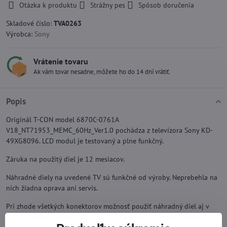
Otázka k produktu
Strážny pes
Spôsob doručenia
Skladové číslo:
TVA0263
Výrobca:
Sony
Vrátenie tovaru
Ak vám tovar nesadne, môžete ho do 14 dní vrátiť.
Popis
Originál T-CON model 6870C-0761A
V18_NT71953_MEMC_60Hz_Ver1.0 pochádza z televízora Sony KD-
49XG8096. LCD modul je testovaný a plne funkčný.
Záruka na použitý diel je 12 mesiacov.
Náhradné diely na uvedené TV sú funkčné od výroby. Neprebehla na
nich žiadna oprava ani servis.
Pri zhode všetkých konektorov možnosť použiť náhradný diel aj v
iných modeloch. Pred kúpou odporúčame poriadne skontrolovať