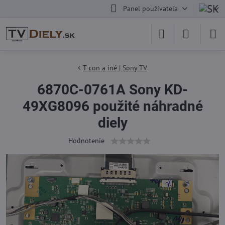
Panel používateľa
T-con a iné | Sony TV
6870C-0761A Sony KD-
49XG8096 použité náhradné
diely
Hodnotenie