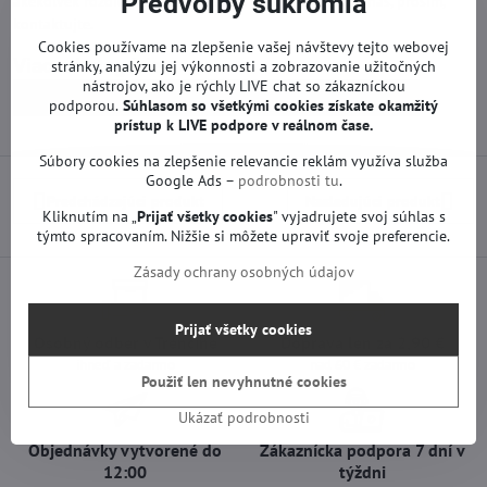
Predvoľby súkromia
akékoľvek rozdiely s Vašou doskou. V prípade otázok nás, prosím,
kontaktujte.
Cookies používame na zlepšenie vašej návštevy tejto webovej
Viac z kategórie
stránky, analýzu jej výkonnosti a zobrazovanie užitočných
nástrojov, ako je rýchly LIVE chat so zákazníckou
Náhradné diely | Sony TV
T-con a iné | Sony TV
podporou.
Súhlasom so všetkými cookies získate
okamžitý
prístup k LIVE podpore v reálnom čase.
Súbory cookies na zlepšenie relevancie reklám využíva služba
Google Ads –
podrobnosti tu
.
Predchádzajúci produkt
Nasledujúci produkt
Kliknutím na „
Prijať všetky cookies
" vyjadrujete svoj súhlas s
týmto spracovaním. Nižšie si môžete upraviť svoje preferencie.
Zásady ochrany osobných údajov
Prijať všetky cookies
Osobný odber v Trenčíne
Doprava len za 2,90 €
ihneď a zadarmo
nad 60 € zadarmo
Použiť len nevyhnutné cookies
Ukázať podrobnosti
Objednávky vytvorené do
Zákaznícka podpora 7 dní v
12:00
týždni