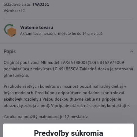
Skladové číslo:
TVA0231
Výrobca:
LG
Vrátenie tovaru
Ak vám tovar nesadne, môžete ho do 14 dní vrátiť.
Popis
Originál používaná MB model EAX65388006(1.0) EBT62973009
pochádzajúca z televízora LG 49LB550V. Základná doska je testovaná
plne funkčná.
Pri zhode všetkých konektorov možnosť použiť náhradný diel aj v
iných modeloch. Pred kúpou odporúčame poriadne skontrolovať
akékoľvek rozdiely s Vašou doskou (hlavne káble na pripojenie
obrazovky, zdroja a pod). V prípade otázok nás, prosím, kontaktujte.
Záruka na použitý mainboard je 12 mesiacov.
Náhradné diely na TV LG sú funkčné od výroby. Neprebehol na nich
Predvoľby súkromia
žiadny servis ani oprava.