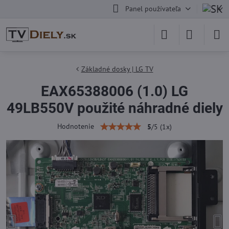
Panel používateľa
Základné dosky | LG TV
EAX65388006 (1.0) LG
49LB550V použité náhradné diely
Hodnotenie
5
/
5
(
1
x)