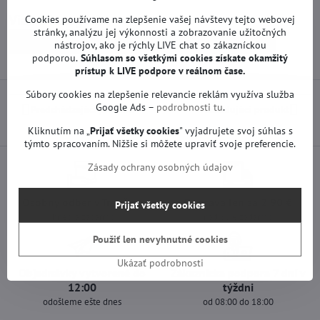
Viac z kategórie
Cookies používame na zlepšenie vašej návštevy tejto webovej
stránky, analýzu jej výkonnosti a zobrazovanie užitočných
Náhradné diely | LG TV
Základné dosky | LG TV
nástrojov, ako je rýchly LIVE chat so zákazníckou
podporou.
Súhlasom so všetkými cookies získate
okamžitý
prístup k LIVE podpore v reálnom čase.
Súbory cookies na zlepšenie relevancie reklám využíva služba
Google Ads –
podrobnosti tu
.
Predchádzajúci produkt
Nasledujúci produkt
Kliknutím na „
Prijať všetky cookies
" vyjadrujete svoj súhlas s
týmto spracovaním. Nižšie si môžete upraviť svoje preferencie.
Zásady ochrany osobných údajov
Osobný odber v Trenčíne
Doprava len za 2,90 €
Prijať všetky cookies
ihneď a zadarmo
nad 60 € zadarmo
Použiť len nevyhnutné cookies
Ukázať podrobnosti
Objednávky vytvorené do
Zákaznícka podpora 7 dní v
12:00
týždni
odošleme ešte dnes
od 08:00 do 18:00