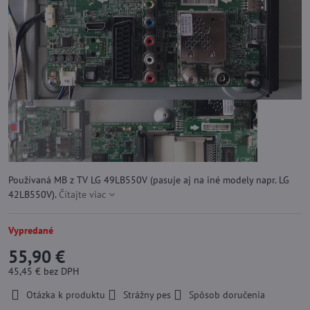
Používaná MB z TV LG 49LB550V (pasuje aj na iné modely napr. LG
42LB550V).
Čítajte viac
Vypredané
55,90 €
45,45 €
bez DPH
Otázka k produktu
Strážny pes
Spôsob doručenia