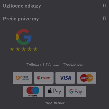
Užitočné odkazy
Prečo práve my
TVdiely.sk
|
TVdíly.cz
|
TVpotalka.hu
Mapa stránok