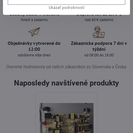
Ukázať podrobnosti
Osobný odber v Trenčíne
Doprava len za 2,90 €
ihneď a zadarmo
nad 60 € zadarmo
Objednávky vytvorené do
Zákaznícka podpora 7 dní v
12:00
týždni
odošleme ešte dnes
od 08:00 do 18:00
Overené hodnotenia od našich zákazníkov zo Slovenska a Česka.
Naposledy navštívené produkty