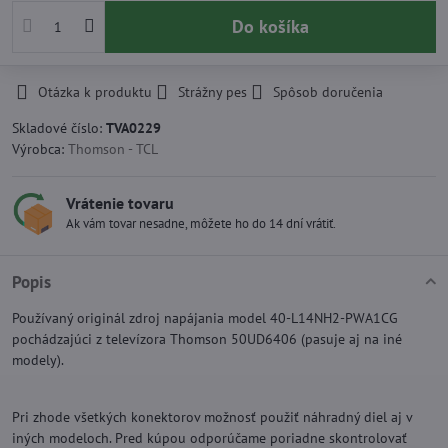
Do košíka
Otázka k produktu
Strážny pes
Spôsob doručenia
Skladové číslo:
TVA0229
Výrobca:
Thomson - TCL
Vrátenie tovaru
Ak vám tovar nesadne, môžete ho do 14 dní vrátiť.
Popis
Používaný originál zdroj napájania model 40-L14NH2-PWA1CG
pochádzajúci z televízora Thomson 50UD6406 (pasuje aj na iné
modely).
Pri zhode všetkých konektorov možnosť použiť náhradný diel aj v
iných modeloch. Pred kúpou odporúčame poriadne skontrolovať