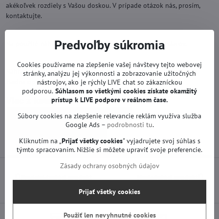
akékoľvek rozdiely s Vašou doskou. V prípade otázok nás, prosím,
kontaktujte.
Predvoľby súkromia
Na použité náhradné diely poskytujeme záruku 12 mesiacov.
Cookies používame na zlepšenie vašej návštevy tejto webovej
Náhradné diely na TV sú funkčné od výroby. Neprebehla na nich
stránky, analýzu jej výkonnosti a zobrazovanie užitočných
žiadna oprava ani servis.
nástrojov, ako je rýchly LIVE chat so zákazníckou
podporou.
Súhlasom so všetkými cookies získate
okamžitý
Viac z kategórie
prístup k LIVE podpore v reálnom čase.
Náhradné diely | Thomson - TCL TV
Súbory cookies na zlepšenie relevancie reklám využíva služba
Google Ads –
podrobnosti tu
.
Zdroje | Thomson - TCL TV
Kliknutím na „
Prijať všetky cookies
" vyjadrujete svoj súhlas s
týmto spracovaním. Nižšie si môžete upraviť svoje preferencie.
Zásady ochrany osobných údajov
Predchádzajúci produkt
Nasledujúci produkt
Prijať všetky cookies
Použiť len nevyhnutné cookies