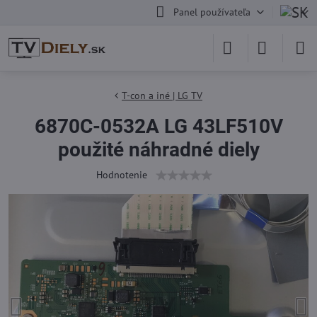
Panel používateľa
T-con a iné | LG TV
6870C-0532A LG 43LF510V
použité náhradné diely
Hodnotenie