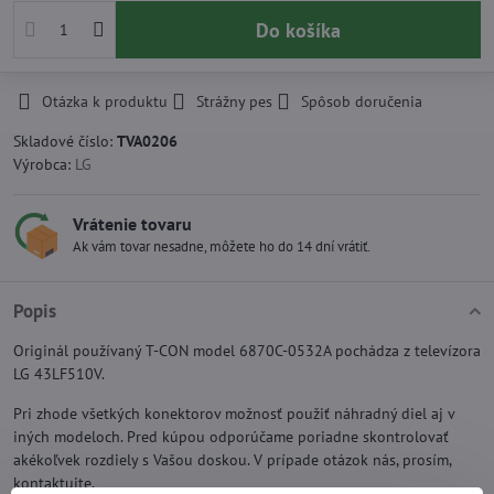
Do košíka
Otázka k produktu
Strážny pes
Spôsob doručenia
Skladové číslo:
TVA0206
Výrobca:
LG
Vrátenie tovaru
Ak vám tovar nesadne, môžete ho do 14 dní vrátiť.
Popis
Originál používaný T-CON model 6870C-0532A pochádza z televízora
LG 43LF510V.
Pri zhode všetkých konektorov možnosť použiť náhradný diel aj v
iných modeloch. Pred kúpou odporúčame poriadne skontrolovať
akékoľvek rozdiely s Vašou doskou. V prípade otázok nás, prosím,
kontaktujte.