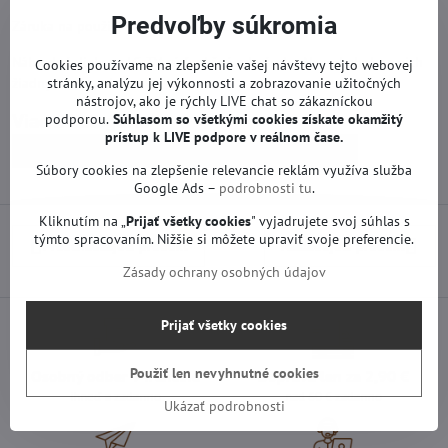
Predvoľby súkromia
Záruka na použitý diel je 12 mesiacov od zakúpenia.
Náhradné diely na LG TV sú funkčné od výroby. Neprebehol na nich
Cookies používame na zlepšenie vašej návštevy tejto webovej
stránky, analýzu jej výkonnosti a zobrazovanie užitočných
žiadny servis ani oprava.
nástrojov, ako je rýchly LIVE chat so zákazníckou
podporou.
Súhlasom so všetkými cookies získate
okamžitý
Viac z kategórie
prístup k LIVE podpore v reálnom čase.
Náhradné diely | LG TV
T-con a iné | LG TV
Súbory cookies na zlepšenie relevancie reklám využíva služba
Google Ads –
podrobnosti tu
.
Kliknutím na „
Prijať všetky cookies
" vyjadrujete svoj súhlas s
týmto spracovaním. Nižšie si môžete upraviť svoje preferencie.
Predchádzajúci produkt
Nasledujúci produkt
Zásady ochrany osobných údajov
Prijať všetky cookies
Použiť len nevyhnutné cookies
Osobný odber v Trenčíne
Doprava len za 2,90 €
ihneď a zadarmo
nad 60 € zadarmo
Ukázať podrobnosti