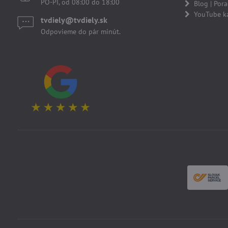
PO-PI, od 08:00 do 18:00
Blog | Por
YouTube k
tvdiely​​@tvdiely​​.sk
Odpovieme do pár minút.