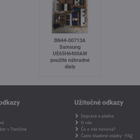
BN44-00713A
Samsung
UE65H6400AW
použité náhradné
diely
odkazy
Užitočné odkazy
Doprava a platba
od
O nás
er v Trenčíne
Čo o nás hovoria?
Často kladené otázky - FAQ