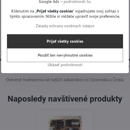
Google Ads –
podrobnosti tu
.
Kliknutím na „
Prijať všetky cookies
" vyjadrujete svoj súhlas s
týmto spracovaním. Nižšie si môžete upraviť svoje preferencie.
Zásady ochrany osobných údajov
Prijať všetky cookies
Použiť len nevyhnutné cookies
oprava len za 2,90 €
Objednávky vytvorené d
Ukázať podrobnosti
nad 60 € zadarmo
odošleme ešte dnes
Overené hodnotenia od našich zákazníkov zo Slovenska a Česka.
Naposledy navštívené produkty