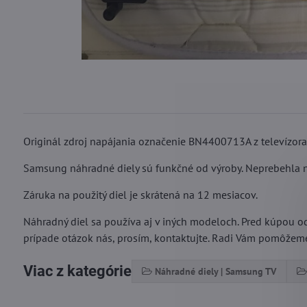
Originál zdroj napájania označenie BN4400713A z televíz
Samsung náhradné diely sú funkčné od výroby. Neprebehla na
Záruka na použitý diel je skrátená na 12 mesiacov.
Náhradný diel sa používa aj v iných modeloch. Pred kúpou o
prípade otázok nás, prosím, kontaktujte. Radi Vám pomôžem
Viac z kategórie
Náhradné diely | Samsung TV