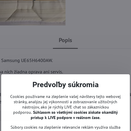
Popis
ora Samsung UE65H6400AW.
 nich žiadna oprava ani servis.
Predvoľby súkromia
dporúčame poriadne skontrolovať akékoľvek rozdiely s Vašou dos
Cookies používame na zlepšenie vašej návštevy tejto webovej
e.
stránky, analýzu jej výkonnosti a zobrazovanie užitočných
nástrojov, ako je rýchly LIVE chat so zákazníckou
podporou.
Súhlasom so všetkými cookies získate
okamžitý
Zdroje | Samsung TV
prístup k LIVE podpore v reálnom čase.
Súbory cookies na zlepšenie relevancie reklám využíva služba