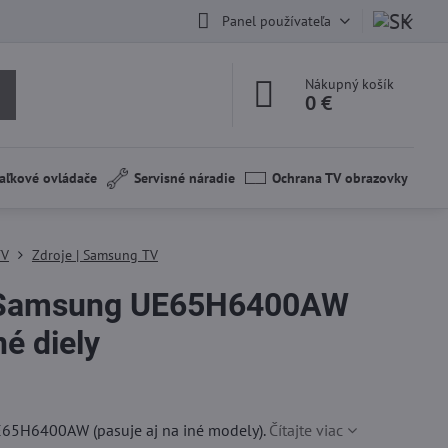
Panel používateľa
Nákupný košík
0 €
aľkové ovládače
Servisné náradie
Ochrana TV obrazovky
TV
Zdroje | Samsung TV
Samsung UE65H6400AW
é diely
65H6400AW (pasuje aj na iné modely).
Čítajte viac