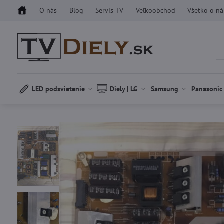
O nás
Blog
Servis TV
Veľkoobchod
Všetko o n
LED podsvietenie
Diely | LG
Samsung
Panasonic