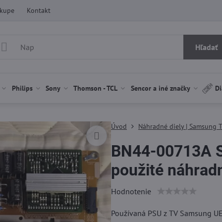
ákupe
Kontakt
Hľadať
Philips
Sony
Thomson - TCL
Sencor a iné značky
Di
Úvod
Náhradné diely | Samsung 
BN44-00713A 
použité náhradn
Hodnotenie
Používaná PSU z TV Samsung UE