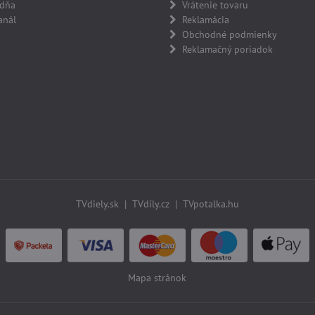
adňa
Vrátenie tovaru
anál
Reklamácia
Obchodné podmienky
Reklamačný poriadok
TVdiely.sk
|
TVdíly.cz
|
TVpotalka.hu
Mapa stránok