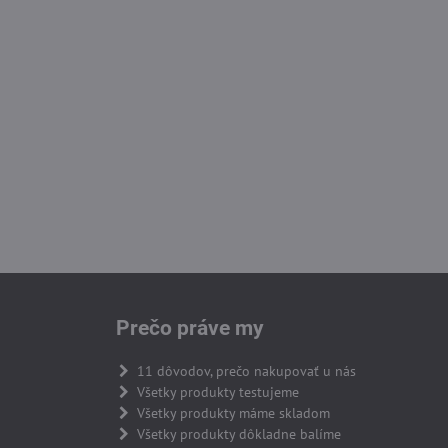
Prečo práve my
11 dôvodov, prečo nakupovať u nás
Všetky produkty testujeme
Všetky produkty máme skladom
Všetky produkty dôkladne balíme