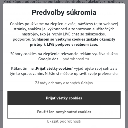
Pred kúpou odporúčame poriadne skontrolovať akékoľvek rozdiely s
Vašou MB (hlavne káble na pripojenie obrazovky, zdroja a pod).
Predvoľby súkromia
Rovnako dôležitá môže byť zhoda modelového čísla dosky, ktoré
začína BN94. V prípade otázok nás môžete kontaktovať.
Cookies používame na zlepšenie vašej návštevy tejto webovej
stránky, analýzu jej výkonnosti a zobrazovanie užitočných
Viac z kategórie
nástrojov, ako je rýchly LIVE chat so zákazníckou
Náhradné diely | Samsung TV
podporou.
Súhlasom so všetkými cookies získate
okamžitý
prístup k LIVE podpore v reálnom čase.
Základné dosky | Samsung TV
Súbory cookies na zlepšenie relevancie reklám využíva služba
Google Ads –
podrobnosti tu
.
Kliknutím na „
Prijať všetky cookies
" vyjadrujete svoj súhlas s
týmto spracovaním. Nižšie si môžete upraviť svoje preferencie.
Predchádzajúci produkt
Nasledujúci produkt
Zásady ochrany osobných údajov
Prijať všetky cookies
Použiť len nevyhnutné cookies
Osobný odber v Trenčíne
Doprava len za 2,90 €
ihneď a zadarmo
nad 60 € zadarmo
Ukázať podrobnosti