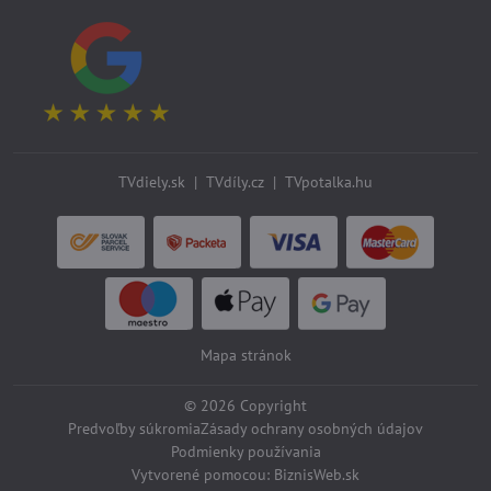
TVdiely.sk
|
TVdíly.cz
|
TVpotalka.hu
Mapa stránok
©
2026
Copyright
Predvoľby súkromia
Zásady ochrany osobných údajov
Podmienky používania
Vytvorené pomocou:
BiznisWeb.sk