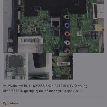
Používaná MB BN41-02353B BN94-09121R z TV Samsung
UE43J5572SU (pasuje aj na iné modely).
Čítajte viac
Vypredané