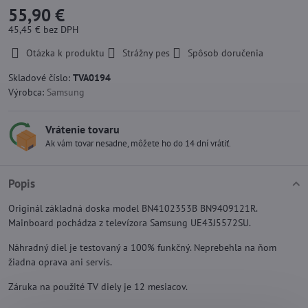
55,90 €
45,45 €
bez DPH
Otázka k produktu
Strážny pes
Spôsob doručenia
Skladové číslo:
TVA0194
Výrobca:
Samsung
Vrátenie tovaru
Ak vám tovar nesadne, môžete ho do 14 dní vrátiť.
Popis
Originál základná doska model BN4102353B BN9409121R.
Mainboard pochádza z televízora Samsung UE43J5572SU.
Náhradný diel je testovaný a 100% funkčný. Neprebehla na ňom
žiadna oprava ani servis.
Záruka na použité TV diely je 12 mesiacov.