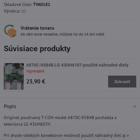
Skladové číslo:
TVA0181
Výrobca:
LG
Vrátenie tovaru
Ak vám tovar nesadne, môžete ho do 14 dní vrátiť.
Súvisiace produkty
6870C-0584B LG 43UH6107 použité náhradné diely
Vypredané
23,90 €
Zobraziť
Popis
Originál používaný T-CON model 6870C-0584B pochádza z
televízora LG 43UH603V.
Pri zhode všetkých konektorov možnosť použiť náhradný diel aj v