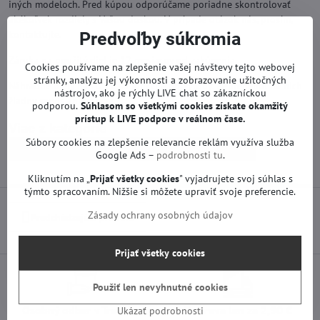
iných modeloch. Pred kúpou odporúčame poriadne skontrolovať
akékoľvek rozdiely s Vašou doskou. V prípade otázok nás, prosím,
kontaktujte.
Predvoľby súkromia
Záruka na použitý diel je 12 mesiacov od zakúpenia.
Cookies používame na zlepšenie vašej návštevy tejto webovej
stránky, analýzu jej výkonnosti a zobrazovanie užitočných
Náhradné diely na LG TV sú funkčné od výroby. Neprebehol na nich
nástrojov, ako je rýchly LIVE chat so zákazníckou
žiadny servis ani oprava.
podporou.
Súhlasom so všetkými cookies získate
okamžitý
prístup k LIVE podpore v reálnom čase.
Viac z kategórie
Súbory cookies na zlepšenie relevancie reklám využíva služba
Náhradné diely | LG TV
T-con a iné | LG TV
Google Ads –
podrobnosti tu
.
Kliknutím na „
Prijať všetky cookies
" vyjadrujete svoj súhlas s
týmto spracovaním. Nižšie si môžete upraviť svoje preferencie.
Zásady ochrany osobných údajov
Predchádzajúci produkt
Prijať všetky cookies
Použiť len nevyhnutné cookies
Osobný odber v Trenčíne
Doprava len za 2,90 €
Ukázať podrobnosti