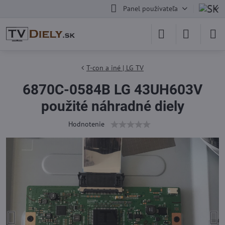
Panel používateľa
T-con a iné | LG TV
6870C-0584B LG 43UH603V
použité náhradné diely
Hodnotenie