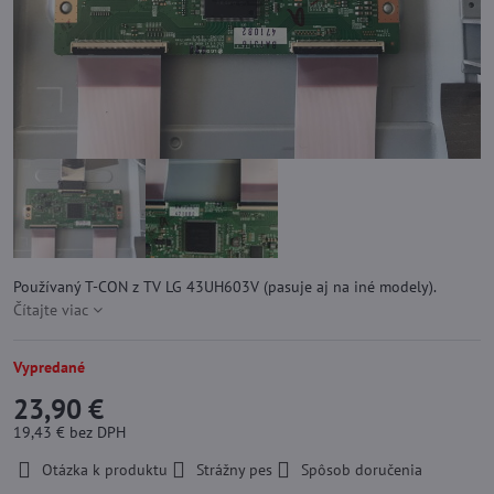
Používaný T-CON z TV LG 43UH603V (pasuje aj na iné modely).
Čítajte viac
Vypredané
23,90 €
19,43 €
bez DPH
Otázka k produktu
Strážny pes
Spôsob doručenia