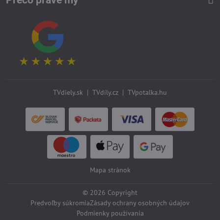
Prečo práve my
TVdiely.sk
|
TVdíly.cz
|
TVpotalka.hu
Mapa stránok
©
2026
Copyright
Predvoľby súkromia
Zásady ochrany osobných údajov
Podmienky používania