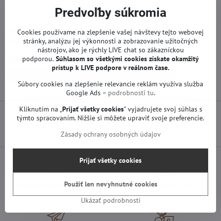
Predvoľby súkromia
Záruka na použitý diel je 12 mesiacov od zakúpenia.
Náhradné diely na LG TV sú funkčné od výroby. Neprebehol na nich
Cookies používame na zlepšenie vašej návštevy tejto webovej
stránky, analýzu jej výkonnosti a zobrazovanie užitočných
žiadny servis ani oprava.
nástrojov, ako je rýchly LIVE chat so zákazníckou
podporou.
Súhlasom so všetkými cookies získate
okamžitý
Viac z kategórie
prístup k LIVE podpore v reálnom čase.
Náhradné diely | LG TV
T-con a iné | LG TV
Súbory cookies na zlepšenie relevancie reklám využíva služba
Google Ads –
podrobnosti tu
.
Kliknutím na „
Prijať všetky cookies
" vyjadrujete svoj súhlas s
týmto spracovaním. Nižšie si môžete upraviť svoje preferencie.
Predchádzajúci produkt
Nasledujúci produkt
Zásady ochrany osobných údajov
Prijať všetky cookies
Použiť len nevyhnutné cookies
Osobný odber v Trenčíne
Doprava len za 2,90 €
ihneď a zadarmo
nad 60 € zadarmo
Ukázať podrobnosti