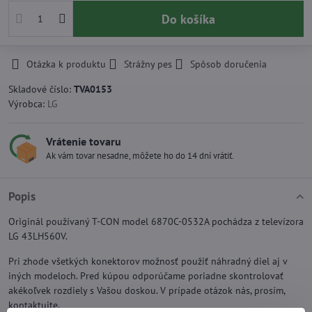
Do košíka
Otázka k produktu
Strážny pes
Spôsob doručenia
Skladové číslo:
TVA0153
Výrobca:
LG
Vrátenie tovaru
Ak vám tovar nesadne, môžete ho do 14 dní vrátiť.
Popis
Originál používaný T-CON model 6870C-0532A pochádza z televízora
LG 43LH560V.
Pri zhode všetkých konektorov možnosť použiť náhradný diel aj v
iných modeloch. Pred kúpou odporúčame poriadne skontrolovať
akékoľvek rozdiely s Vašou doskou. V prípade otázok nás, prosím,
kontaktujte.