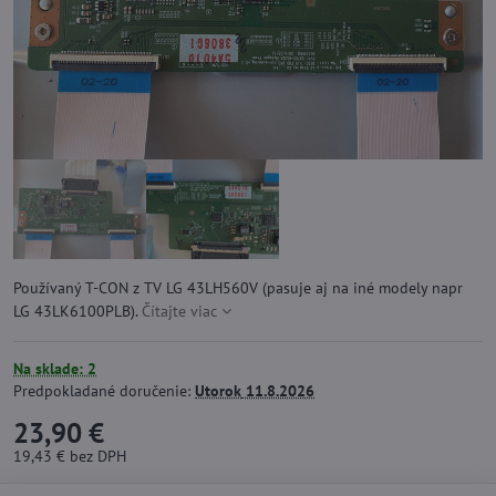
Používaný T-CON z TV LG 43LH560V (pasuje aj na iné modely napr
LG 43LK6100PLB).
Čítajte viac
Na sklade: 2
Predpokladané doručenie:
Utorok
11.8.2026
23,90 €
19,43 €
bez DPH