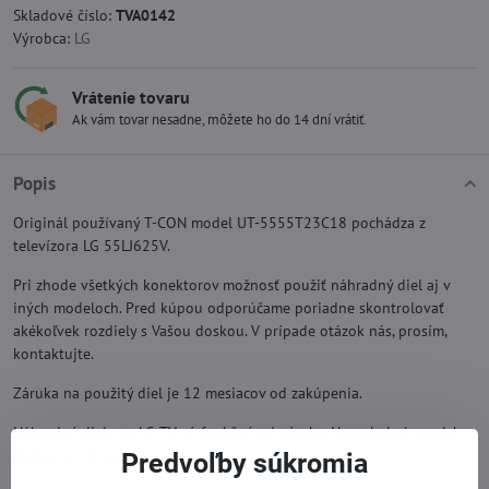
Skladové číslo:
TVA0142
Výrobca:
LG
Vrátenie tovaru
Ak vám tovar nesadne, môžete ho do 14 dní vrátiť.
Popis
Originál používaný T-CON model UT-5555T23C18 pochádza z
televízora LG 55LJ625V.
Pri zhode všetkých konektorov možnosť použiť náhradný diel aj v
iných modeloch. Pred kúpou odporúčame poriadne skontrolovať
akékoľvek rozdiely s Vašou doskou. V prípade otázok nás, prosím,
kontaktujte.
Záruka na použitý diel je 12 mesiacov od zakúpenia.
Náhradné diely na LG TV sú funkčné od výroby. Neprebehol na nich
žiadny servis ani oprava.
Predvoľby súkromia