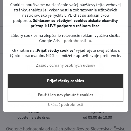
Viac z kategórie
Cookies používame na zlepšenie vašej návštevy tejto webovej
stránky, analýzu jej výkonnosti a zobrazovanie užitočných
Náhradné diely | LG TV
T-con a iné | LG TV
nástrojov, ako je rýchly LIVE chat so zákazníckou
podporou.
Súhlasom so všetkými cookies získate
okamžitý
prístup k LIVE podpore v reálnom čase.
Súbory cookies na zlepšenie relevancie reklám využíva služba
Predchádzajúci produkt
Nasledujúci produkt
Google Ads –
podrobnosti tu
.
Kliknutím na „
Prijať všetky cookies
" vyjadrujete svoj súhlas s
týmto spracovaním. Nižšie si môžete upraviť svoje preferencie.
Zásady ochrany osobných údajov
Osobný odber v Trenčíne
Doprava len za 2,90 €
Prijať všetky cookies
ihneď a zadarmo
nad 60 € zadarmo
Použiť len nevyhnutné cookies
Ukázať podrobnosti
Objednávky vytvorené do
Zákaznícka podpora 7 dní v
12:00
týždni
odošleme ešte dnes
od 08:00 do 18:00
Overené hodnotenia od našich zákazníkov zo Slovenska a Česka.