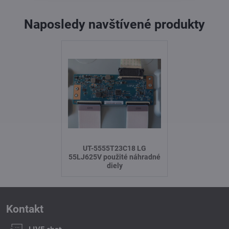
Naposledy navštívené produkty
UT-5555T23C18 LG
55LJ625V použité náhradné
diely
Kontakt