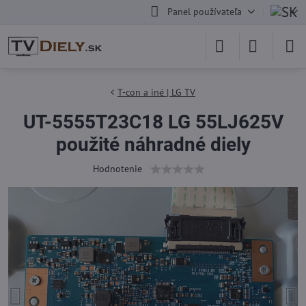
Panel používateľa
T-con a iné | LG TV
UT-5555T23C18 LG 55LJ625V
použité náhradné diely
Hodnotenie