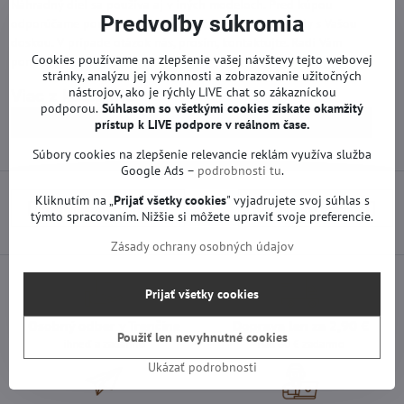
Náhradný diel sa používa aj v iných modeloch. Pred kúpou
Predvoľby súkromia
odporúčame poriadne skontrolovať akékoľvek rozdiely s Vašou
doskou. V prípade otázok nás, prosím, kontaktujte. Radi Vám
Cookies používame na zlepšenie vašej návštevy tejto webovej
pomôžeme.
stránky, analýzu jej výkonnosti a zobrazovanie užitočných
nástrojov, ako je rýchly LIVE chat so zákazníckou
Viac z kategórie
podporou.
Súhlasom so všetkými cookies získate
okamžitý
Náhradné diely | Samsung TV
Zdroje | Samsung TV
prístup k LIVE podpore v reálnom čase.
Súbory cookies na zlepšenie relevancie reklám využíva služba
Google Ads –
podrobnosti tu
.
Kliknutím na „
Prijať všetky cookies
" vyjadrujete svoj súhlas s
Predchádzajúci produkt
Nasledujúci produkt
týmto spracovaním. Nižšie si môžete upraviť svoje preferencie.
Zásady ochrany osobných údajov
Prijať všetky cookies
Osobný odber v Trenčíne
Doprava len za 2,90 €
Použiť len nevyhnutné cookies
ihneď a zadarmo
nad 60 € zadarmo
Ukázať podrobnosti