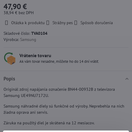
47,90 €
38,94 €
bez DPH
Otázka k produktu
Strážny pes
Spôsob doručenia
Skladové číslo:
TVA0104
Výrobca:
Samsung
Vrátenie tovaru
Ak vám tovar nesadne, môžete ho do 14 dní vrátiť.
Popis
Originál zdroj napájania označenie BN44-00932B z televízora
Samsung UE49NU7172U.
Samsung náhradné diely sú funkčné od výroby. Neprebehla na nich
žiadna oprava ani servis.
Záruka na použitý diel je skrátená na 12 mesiacov.