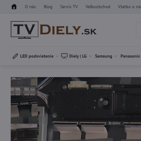
O nás
Blog
Servis TV
Veľkoobchod
Všetko o n
LED podsvietenie
Diely | LG
Samsung
Panasonic