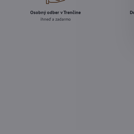
Osobný odber v Trenčíne
D
ihneď a zadarmo