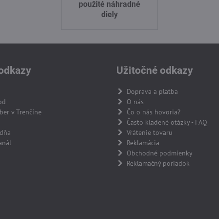
použité náhradné
diely
odkazy
Užitočné odkazy
Doprava a platba
od
O nás
er v Trenčíne
Čo o nás hovoria?
Často kladené otázky - FAQ
adňa
Vrátenie tovaru
anál
Reklamácia
Obchodné podmienky
Reklamačný poriadok