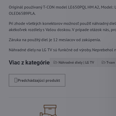
Originál používaný T-CON model LE650PQL HM A2, Model: 
OLED65B9PLA.
Pri zhode všetkých konektorov možnosť použiť náhradný die
akékoľvek rozdiely s Vašou doskou. V prípade otázok nás, pro
Záruka na použitý diel je 12 mesiacov od zakúpenia.
Náhradné diely na LG TV sú funkčné od výroby. Neprebehol na
Viac z kategórie
Náhradné diely | LG TV
T-con 
Predchádzajúci produkt