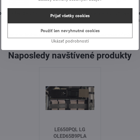
oprava len za 2,90 €
Objednávky vytvorené d
Prijať všetky cookies
nad 60 € zadarmo
odošleme ešte dnes
Použiť len nevyhnutné cookies
Overené hodnotenia od našich zákazníkov zo Slovenska a Česka.
Ukázať podrobnosti
Naposledy navštívené produkty
LE650PQL LG
OLED65B9PLA