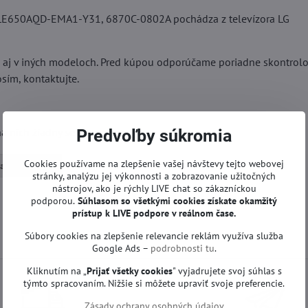
LE650AQD-EMA1-Y31, 6870C-0802A pochádza z televízora LG
l aj v iných modeloch. Pred kúpou odporúčame poriadne skontrol
sím, kontaktujte.
 nich žiadny servis ani oprava.
Predvoľby súkromia
Cookies používame na zlepšenie vašej návštevy tejto webovej
a iné | LG TV
stránky, analýzu jej výkonnosti a zobrazovanie užitočných
nástrojov, ako je rýchly LIVE chat so zákazníckou
podporou.
Súhlasom so všetkými cookies získate
okamžitý
prístup k LIVE podpore v reálnom čase.
Súbory cookies na zlepšenie relevancie reklám využíva služba
Google Ads –
podrobnosti tu
.
Kliknutím na „
Prijať všetky cookies
" vyjadrujete svoj súhlas s
týmto spracovaním. Nižšie si môžete upraviť svoje preferencie.
Zásady ochrany osobných údajov