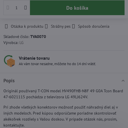
Do košíka
Otázka k produktu
Strážny pes
Spôsob doručenia
Skladové číslo:
TVA0070
Výrobca:
LG
Vrátenie tovaru
Ak vám tovar nesadne, môžete ho do 14 dní vrátiť.
Popis
Originál používaný T-CON model HV490FHB-N8F 49 G0A Tcon Board
47-6021115 pochádza z televízora LG 49LJ624V.
Pri zhode všetkých konektorov možnosť použiť náhradný diel aj v
iných modeloch. Pred kúpou odporúčame poriadne skontrolovať
akékoľvek rozdiely s Vašou doskou. V prípade otázok nás, prosím,
kontaktujte.