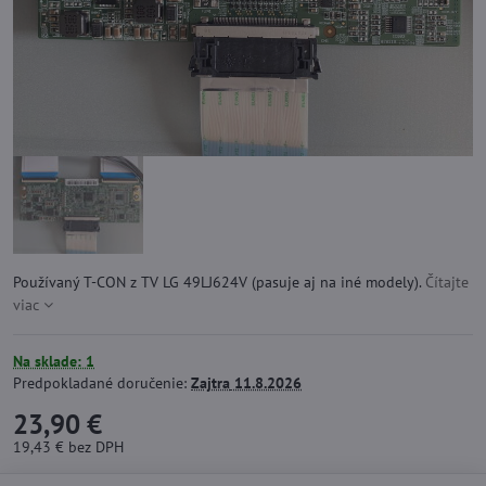
Používaný T-CON z TV LG 49LJ624V (pasuje aj na iné modely).
Čítajte
viac
Na sklade: 1
Predpokladané doručenie:
Zajtra
11.8.2026
23,90 €
19,43 €
bez DPH