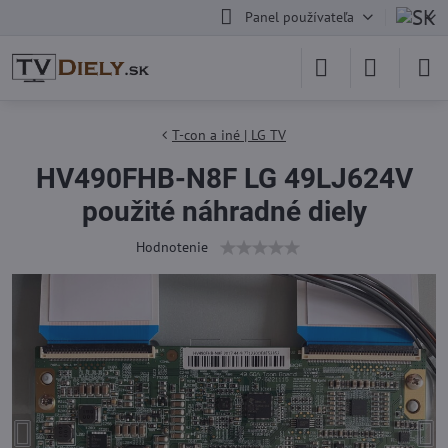
Panel používateľa
T-con a iné | LG TV
HV490FHB-N8F LG 49LJ624V
použité náhradné diely
Hodnotenie