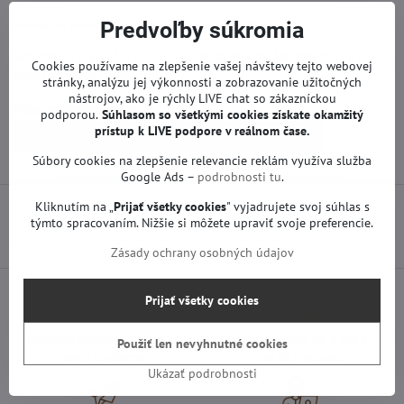
Záruka na použitý diel je 12 mesiacov od zakúpenia.
Predvoľby súkromia
Náhradné diely na LG TV sú funkčné od výroby. Neprebehol na nich
Cookies používame na zlepšenie vašej návštevy tejto webovej
žiadny servis ani oprava.
stránky, analýzu jej výkonnosti a zobrazovanie užitočných
nástrojov, ako je rýchly LIVE chat so zákazníckou
Viac z kategórie
podporou.
Súhlasom so všetkými cookies získate
okamžitý
prístup k LIVE podpore v reálnom čase.
Náhradné diely | LG TV
T-con a iné | LG TV
Súbory cookies na zlepšenie relevancie reklám využíva služba
Google Ads –
podrobnosti tu
.
Kliknutím na „
Prijať všetky cookies
" vyjadrujete svoj súhlas s
Predchádzajúci produkt
Nasledujúci produkt
týmto spracovaním. Nižšie si môžete upraviť svoje preferencie.
Zásady ochrany osobných údajov
Prijať všetky cookies
Osobný odber v Trenčíne
Doprava len za 2,90 €
Použiť len nevyhnutné cookies
ihneď a zadarmo
nad 60 € zadarmo
Ukázať podrobnosti