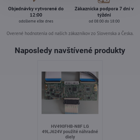
Objednávky vytvorené do
Zákaznícka podpora 7 dní v
12:00
týždni
odošleme ešte dnes
od 08:00 do 18:00
Overené hodnotenia od našich zákazníkov zo Slovenska a Česka.
Naposledy navštívené produkty
HV490FHB-N8F LG
49LJ624V použité náhradné
diely