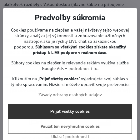
akékoľvek rozdiely s Vašou doskou (hlavne káble na pripojenie
obrazovky, zdroja a pod). V prípade otázok nás, prosím, kontaktujte.
Predvoľby súkromia
Záruka na použité náhradné diely je 12 mesiacov.
Cookies používame na zlepšenie vašej návštevy tejto webovej
Náhradné diely na TV LG sú funkčné od výroby. Neprebehla na nich
stránky, analýzu jej výkonnosti a zobrazovanie užitočných
žiadna oprava ani servis.
nástrojov, ako je rýchly LIVE chat so zákazníckou
podporou.
Súhlasom so všetkými cookies získate
okamžitý
Viac z kategórie
prístup k LIVE podpore v reálnom čase.
Náhradné diely | LG TV
Základné dosky | LG TV
Súbory cookies na zlepšenie relevancie reklám využíva služba
Google Ads –
podrobnosti tu
.
Kliknutím na „
Prijať všetky cookies
" vyjadrujete svoj súhlas s
týmto spracovaním. Nižšie si môžete upraviť svoje preferencie.
Predchádzajúci produkt
Nasledujúci produkt
Zásady ochrany osobných údajov
Prijať všetky cookies
Použiť len nevyhnutné cookies
Osobný odber v Trenčíne
Doprava len za 2,90 €
Ukázať podrobnosti
ihneď a zadarmo
nad 60 € zadarmo