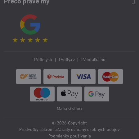
Prečo práve my
TVdiely.sk
|
TVdíly.cz
|
TVpotalka.hu
Mapa stránok
©
2026
Copyright
Predvoľby súkromia
Zásady ochrany osobných údajov
Podmienky používania