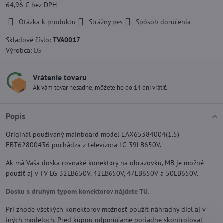
64,96 €
bez DPH
Otázka k produktu
Strážny pes
Spôsob doručenia
Skladové číslo:
TVA0017
Výrobca:
LG
Vrátenie tovaru
Ak vám tovar nesadne, môžete ho do 14 dní vrátiť.
Popis
Originál používaný mainboard model EAX65384004(1.5)
EBT62800436 pochádza z televízora LG 39LB650V.
Ak má Vaša doska rovnaké konektory na obrazovku, MB je možné
použiť aj v TV LG 32LB650V, 42LB650V, 47LB650V a 50LB650V.
Dosku s druhým typom konektorov nájdete TU.
Pri zhode všetkých konektorov možnosť použiť náhradný diel aj v
iných modeloch. Pred kúpou odporúčame poriadne skontrolovať