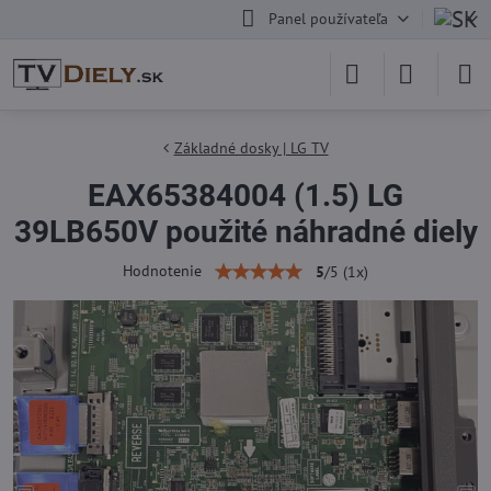
Panel používateľa
Základné dosky | LG TV
EAX65384004 (1.5) LG
39LB650V použité náhradné diely
Hodnotenie
5
/
5
(
1
x)