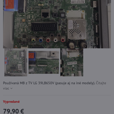
Používaná MB z TV LG 39LB650V (pasuje aj na iné modely).
Čítajte
viac
Vypredané
79,90 €