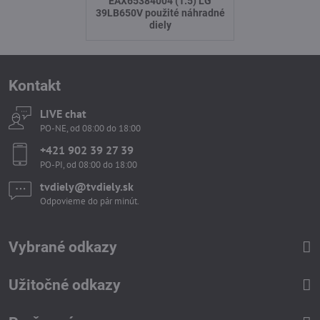
EAX65384004 (1.5) LG
39LB650V použité náhradné
diely
Kontakt
LIVE chat
PO-NE, od 08:00 do 18:00
+421 902 39 27 39
PO-PI, od 08:00 do 18:00
tvdiely​​@tvdiely​​.sk
Odpovieme do pár minút.
Vybrané odkazy
Užitočné odkazy